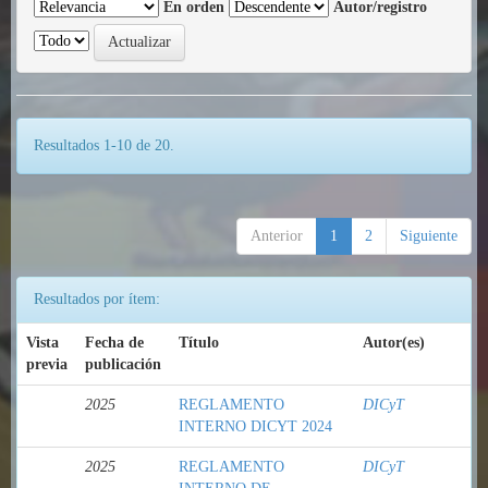
En orden
Autor/registro
Resultados 1-10 de 20.
Anterior
1
2
Siguiente
Resultados por ítem:
Vista
Fecha de
Título
Autor(es)
previa
publicación
2025
REGLAMENTO
DICyT
INTERNO DICYT 2024
2025
REGLAMENTO
DICyT