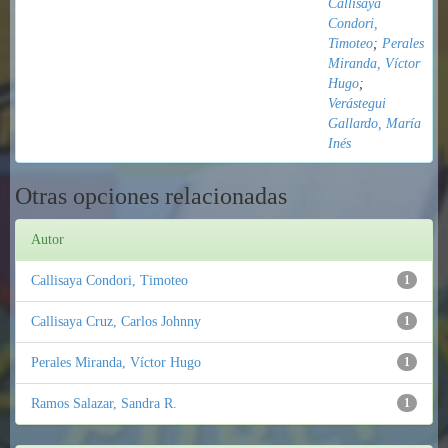
Callisaya
Condori,
Timoteo
;
Perales
Miranda, Víctor
Hugo
;
Verástegui
Gallardo, María
Inés
Otras opciones relacionadas
Autor
Callisaya Condori, Timoteo
1
Callisaya Cruz, Carlos Johnny
1
Perales Miranda, Víctor Hugo
1
Ramos Salazar, Sandra R.
1