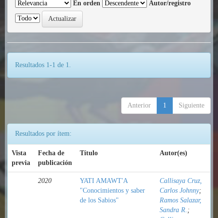
En orden
Autor/registro
Resultados 1-1 de 1.
Anterior
1
Siguiente
Resultados por ítem:
Vista
Fecha de
Título
Autor(es)
previa
publicación
2020
YATI AMAWT'A
Callisaya Cruz,
"Conocimientos y saber
Carlos Johnny
;
de los Sabios"
Ramos Salazar,
Sandra R.
;