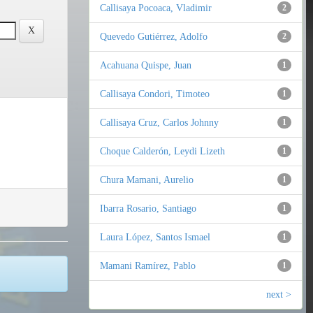
Callisaya Pocoaca, Vladimir
2
Quevedo Gutiérrez, Adolfo
2
Acahuana Quispe, Juan
1
Callisaya Condori, Timoteo
1
Callisaya Cruz, Carlos Johnny
1
Choque Calderón, Leydi Lizeth
1
Chura Mamani, Aurelio
1
Ibarra Rosario, Santiago
1
Laura López, Santos Ismael
1
Mamani Ramírez, Pablo
1
next >