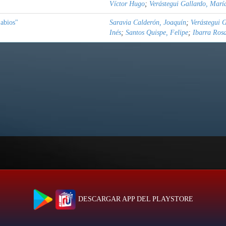
Víctor Hugo
;
Verástegui Gallardo, Marí
abios"
Saravia Calderón, Joaquín
;
Verástegui 
Inés
;
Santos Quispe, Felipe
;
Ibarra Rosa
DESCARGAR APP DEL PLAYSTORE