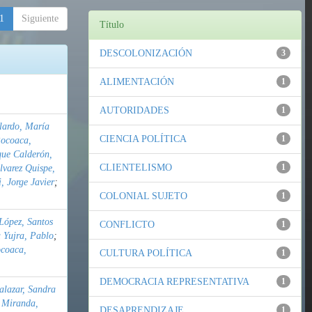
1
Siguiente
Título
DESCOLONIZACIÓN
3
ALIMENTACIÓN
1
AUTORIDADES
1
lardo, María
CIENCIA POLÍTICA
1
Pocoaca,
ue Calderón,
CLIENTELISMO
1
lvarez Quispe,
 Jorge Javier
;
COLONIAL SUJETO
1
López, Santos
CONFLICTO
1
Yujra, Pablo
;
ocoaca,
CULTURA POLÍTICA
1
DEMOCRACIA REPRESENTATIVA
1
lazar, Sandra
 Miranda,
DESAPRENDIZAJE
1