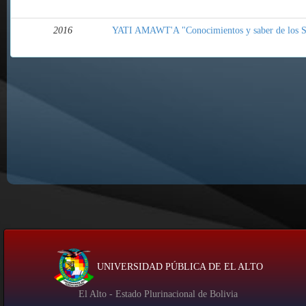
2016
YATI AMAWT'A "Conocimientos y saber de los S
UNIVERSIDAD PÚBLICA DE EL ALTO
El Alto - Estado Plurinacional de Bolivia