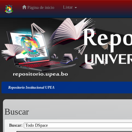
Listar
Página de inicio
Salir
de
la
navegación
Repositorio Institucional UPEA
Buscar
Buscar: