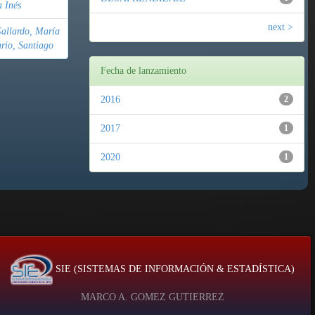
a Inés
next >
Gallardo, María
rio, Santiago
Fecha de lanzamiento
2016
2
2017
1
2020
1
SIE (SISTEMAS DE INFORMACIÓN & ESTADÍSTICA)
MARCO A. GOMEZ GUTIERREZ