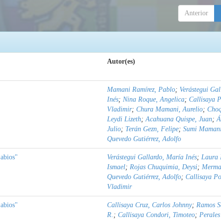
Anterior
Autor(es)
Mamani Ramírez, Pablo
;
Verástegui Gal
Inés
;
Nina Roque, Angelica
;
Callisaya 
Vladimir
;
Chura Mamani, Aurelio
;
Choq
Leydi Lizeth
;
Acahuana Quispe, Juan
;
Á
Julio
;
Terán Gezn, Felipe
;
Sumi Mamani,
Quevedo Gutiérrez, Adolfo
abios"
Verástegui Gallardo, María Inés
;
Laura 
Ismael
;
Rojas Chuquimia, Deysi
;
Merma 
Quevedo Gutiérrez, Adolfo
;
Callisaya P
Vladimir
abios"
Callisaya Cruz, Carlos Johnny
;
Ramos Sa
R.
;
Callisaya Condori, Timoteo
;
Perales