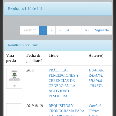
Resultados 1-10 de 643.
Anterior
1
2
3
4
...
65
Siguiente
Resultados por ítem:
Vista
Fecha de
Título
Autor(es)
previa
publicación
2015
PRÁCTICAS,
HUACANI
PERCEPCIONES Y
ZAPANA,
CREENCIAS DE
MIRIAM
GÉNERO EN LA
JULIETA
ACTIVIDAD
PESQUERA
2019-01-01
REQUISITOS Y
Condori
CRONOGRAMA PARA
Titirico,