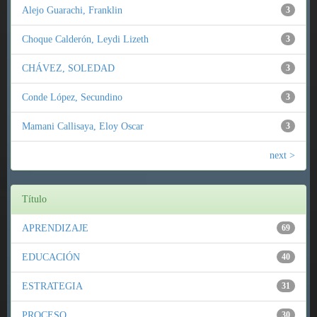
Alejo Guarachi, Franklin
3
Choque Calderón, Leydi Lizeth
3
CHÁVEZ, SOLEDAD
3
Conde López, Secundino
3
Mamani Callisaya, Eloy Oscar
3
next >
Título
APRENDIZAJE
69
EDUCACIÓN
40
ESTRATEGIA
31
PROCESO
30