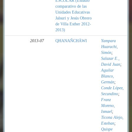
ESCOLAR (Estudio
comparativo de las
Unidades Educativas
Jalsuri y Jesús Obrero
de Villa Esther 2012-
2013)
2013-07
QHANAÑCHÄWI
Yampara
Huarachi,
Simón
;
Salazar E.,
David Juan
;
Aguilar
Blanco,
Germán
;
Conde López,
Secundino
;
Franz
Moreno,
Ismael
;
Ticona Alejo,
Esteban
;
Quispe