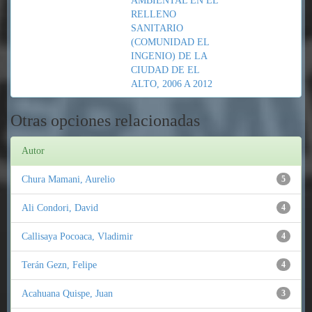
AMBIENTAL EN EL
RELLENO
SANITARIO
(COMUNIDAD EL
INGENIO) DE LA
CIUDAD DE EL
ALTO, 2006 A 2012
Otras opciones relacionadas
Autor
Chura Mamani, Aurelio
5
Ali Condori, David
4
Callisaya Pocoaca, Vladimir
4
Terán Gezn, Felipe
4
Acahuana Quispe, Juan
3