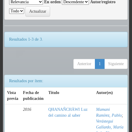
En orden
Autor/registro
Resultados 1-3 de 3.
Anterior
1
Siguiente
Resultados por ítem:
Vista
Fecha de
Título
Autor(es)
previa
publicación
2016
QHANAÑCHÄWI Luz
Mamani
del camino al saber
Ramírez, Pablo
;
Verástegui
Gallardo, María