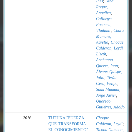
Inés
;
Nina
Roque,
Angelica
;
Callisaya
Pocoaca,
Vladimir
;
Chura
Mamani,
Aurelio
;
Choque
Calderón, Leydi
Lizeth
;
Acahuana
Quispe, Juan
;
Álvarez Quispe,
Julio
;
Terán
Gezn, Felipe
;
Sumi Mamani,
Jorge Javier
;
Quevedo
Gutiérrez, Adolfo
2016
TUTUKA "FUERZA
Choque
QUE TRANSFORMA
Calderon, Leydi
;
EL CONOCIMIENTO"
Ticona Gamboa,