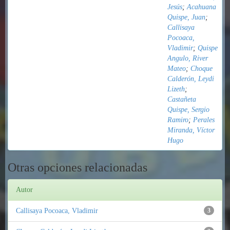
Jesús
;
Acahuana
Quispe, Juan
;
Callisaya
Pocoaca,
Vladimir
;
Quispe
Angulo, River
Mateo
;
Choque
Calderón, Leydi
Lizeth
;
Castañeta
Quispe, Sergio
Ramiro
;
Perales
Miranda, Víctor
Hugo
Otras opciones relacionadas
Autor
Callisaya Pocoaca, Vladimir
3