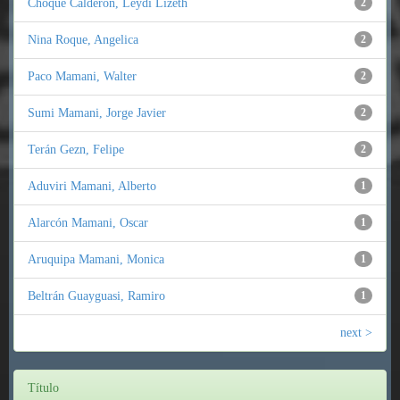
Choque Calderón, Leydi Lizeth
2
Nina Roque, Angelica
2
Paco Mamani, Walter
2
Sumi Mamani, Jorge Javier
2
Terán Gezn, Felipe
2
Aduviri Mamani, Alberto
1
Alarcón Mamani, Oscar
1
Aruquipa Mamani, Monica
1
Beltrán Guayguasi, Ramiro
1
next >
Título