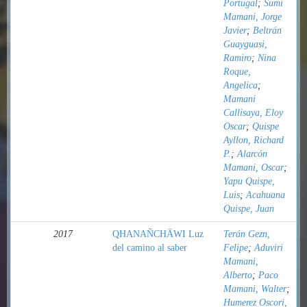
Portugal
;
Sumi
Mamani, Jorge
Javier
;
Beltrán
Guayguasi,
Ramiro
;
Nina
Roque,
Angelica
;
Mamani
Callisaya, Eloy
Oscar
;
Quispe
Ayllon, Richard
P.
;
Alarcón
Mamani, Oscar
;
Yapu Quispe,
Luis
;
Acahuana
Quispe, Juan
2017
QHANAÑCHÄWI Luz
Terán Gezn,
del camino al saber
Felipe
;
Aduviri
Mamani,
Alberto
;
Paco
Mamani, Walter
;
Humerez Oscori,