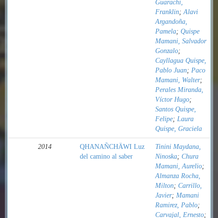
Guarachi,
Franklin
;
Alavi
Argandoña,
Pamela
;
Quispe
Mamani, Salvador
Gonzalo
;
Cayllagua Quispe,
Pablo Juan
;
Paco
Mamani, Walter
;
Perales Miranda,
Víctor Hugo
;
Santos Quispe,
Felipe
;
Laura
Quispe, Graciela
2014
QHANAÑCHÄWI Luz
Tinini Maydana,
del camino al saber
Ninoska
;
Chura
Mamani, Aurelio
;
Almanza Rocha,
Milton
;
Carrillo,
Javier
;
Mamani
Ramirez, Pablo
;
Carvajal, Ernesto
;