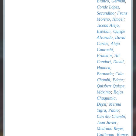
Blanco, Germán
;
Conde López,
Secundino
;
Franz
Moreno, Ismael
;
Ticona Alejo,
Esteban
;
Quispe
Alvarado, David
Carlos
;
Alejo
Guarachi,
Franklin
;
Ali
Condori, David
;
Huanca,
Bernardo
;
Cala
Chambi, Edgar
;
Quisbert Quispe,
Máximo
;
Rojas
Chuquimia,
Deysi
;
Merma
Yujra, Pablo
;
Carrillo Chambi,
Juan Javier
;
Medrano Reyes,
Guillermo
;
Ramos