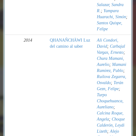
Salazar, Sandra
R.
;
Yampara
Huarachi, Simón
;
Santos Quispe,
Felipe
2014
QHANAÑCHÄWI Luz
Ali Condori,
del camino al saber
David
;
Carbajal
Vargas, Ernesto
;
Chura Mamani,
Aurelio
;
Mamani
Ramirez, Pablo
;
Ruilova Zegarra,
Osvaldo
;
Terán
Gezn, Felipe
;
Turpo
Choquehuanca,
Aureliano
;
Calcina Roque,
Angela
;
Choque
Calderón, Leydi
Lizeth
;
Alejo