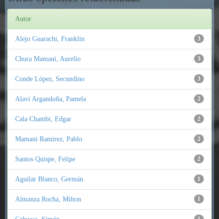
Autor
Alejo Guarachi, Franklin
3
Chura Mamani, Aurelio
3
Conde López, Secundino
3
Alavi Argandoña, Pamela
2
Cala Chambi, Edgar
2
Mamani Ramirez, Pablo
2
Santos Quispe, Felipe
2
Aguilar Blanco, Germán
1
Almanza Rocha, Milton
1