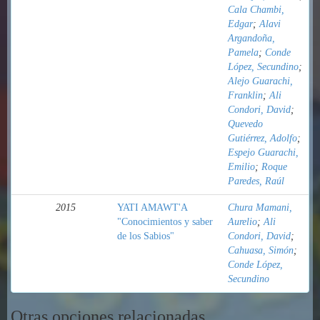
Cala Chambi,
Edgar
;
Alavi
Argandoña,
Pamela
;
Conde
López, Secundino
;
Alejo Guarachi,
Franklin
;
Ali
Condori, David
;
Quevedo
Gutiérrez, Adolfo
;
Espejo Guarachi,
Emilio
;
Roque
Paredes, Raúl
2015
YATI AMAWT'A
Chura Mamani,
"Conocimientos y saber
Aurelio
;
Ali
de los Sabios"
Condori, David
;
Cahuasa, Simón
;
Conde López,
Secundino
Otras opciones relacionadas