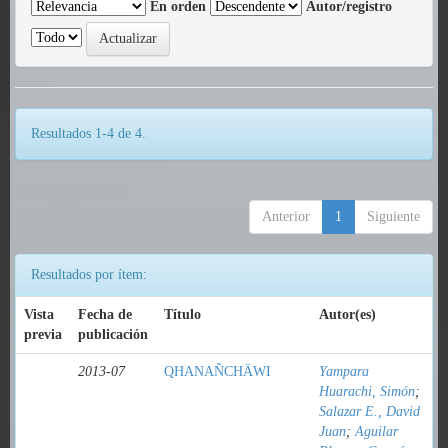
En orden
Autor/registro
Resultados 1-4 de 4.
Anterior
1
Siguiente
Resultados por ítem:
Vista
Fecha de
Título
Autor(es)
previa
publicación
2013-07
QHANAÑCHÄWI
Yampara
Huarachi, Simón
;
Salazar E., David
Juan
;
Aguilar