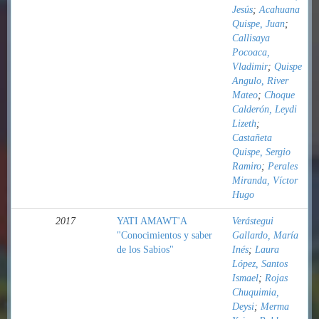
Jesús
;
Acahuana
Quispe, Juan
;
Callisaya
Pocoaca,
Vladimir
;
Quispe
Angulo, River
Mateo
;
Choque
Calderón, Leydi
Lizeth
;
Castañeta
Quispe, Sergio
Ramiro
;
Perales
Miranda, Víctor
Hugo
2017
YATI AMAWT'A
Verástegui
"Conocimientos y saber
Gallardo, María
de los Sabios"
Inés
;
Laura
López, Santos
Ismael
;
Rojas
Chuquimia,
Deysi
;
Merma