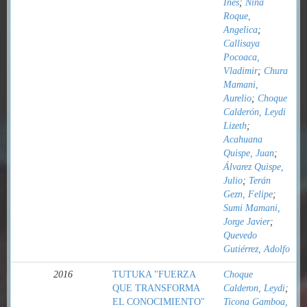
Inés
;
Nina
Roque,
Angelica
;
Callisaya
Pocoaca,
Vladimir
;
Chura
Mamani,
Aurelio
;
Choque
Calderón, Leydi
Lizeth
;
Acahuana
Quispe, Juan
;
Álvarez Quispe,
Julio
;
Terán
Gezn, Felipe
;
Sumi Mamani,
Jorge Javier
;
Quevedo
Gutiérrez, Adolfo
2016
TUTUKA "FUERZA
Choque
QUE TRANSFORMA
Calderon, Leydi
;
EL CONOCIMIENTO"
Ticona Gamboa,