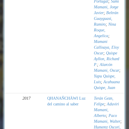
Portugal
;
Sumi
Mamani, Jorge
Javier
;
Beltrán
Guayguasi,
Ramiro
;
Nina
Roque,
Angelica
;
Mamani
Callisaya, Eloy
Oscar
;
Quispe
Ayllon, Richard
P.
;
Alarcón
Mamani, Oscar
;
Yapu Quispe,
Luis
;
Acahuana
Quispe, Juan
2017
QHANAÑCHÄWI Luz
Terán Gezn,
del camino al saber
Felipe
;
Aduviri
Mamani,
Alberto
;
Paco
Mamani, Walter
;
Humerez Oscori,