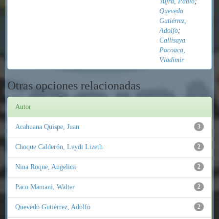
Yujra, Pablo
;
Quevedo
Gutiérrez,
Adolfo
;
Callisaya
Pocoaca,
Vladimir
Otras opciones relacionadas
Autor
Acahuana Quispe, Juan
3
Choque Calderón, Leydi Lizeth
2
Nina Roque, Angelica
2
Paco Mamani, Walter
2
Quevedo Gutiérrez, Adolfo
2