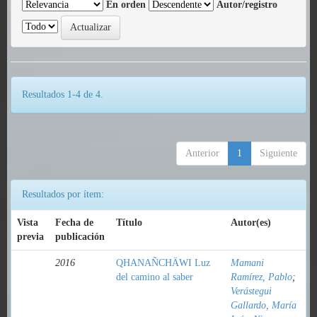
En orden
Autor/registro
Resultados 1-4 de 4.
Anterior
1
Siguiente
Resultados por ítem:
Vista
Fecha de
Título
Autor(es)
previa
publicación
2016
QHANAÑCHÄWI Luz
Mamani
del camino al saber
Ramírez, Pablo
;
Verástegui
Gallardo, María