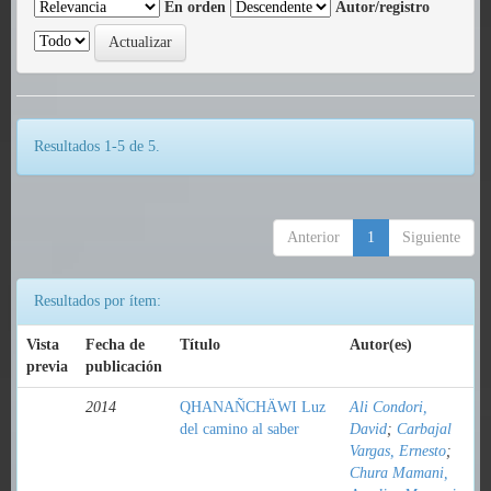
En orden
Autor/registro
Resultados 1-5 de 5.
Anterior
1
Siguiente
Resultados por ítem:
Vista
Fecha de
Título
Autor(es)
previa
publicación
2014
QHANAÑCHÄWI Luz
Ali Condori,
del camino al saber
David
;
Carbajal
Vargas, Ernesto
;
Chura Mamani,