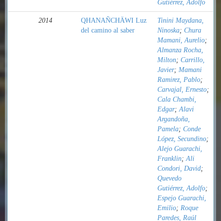
Gutiérrez, Adolfo
2014
QHANAÑCHÄWI Luz
Tinini Maydana,
del camino al saber
Ninoska
;
Chura
Mamani, Aurelio
;
Almanza Rocha,
Milton
;
Carrillo,
Javier
;
Mamani
Ramirez, Pablo
;
Carvajal, Ernesto
;
Cala Chambi,
Edgar
;
Alavi
Argandoña,
Pamela
;
Conde
López, Secundino
;
Alejo Guarachi,
Franklin
;
Ali
Condori, David
;
Quevedo
Gutiérrez, Adolfo
;
Espejo Guarachi,
Emilio
;
Roque
Paredes, Raúl