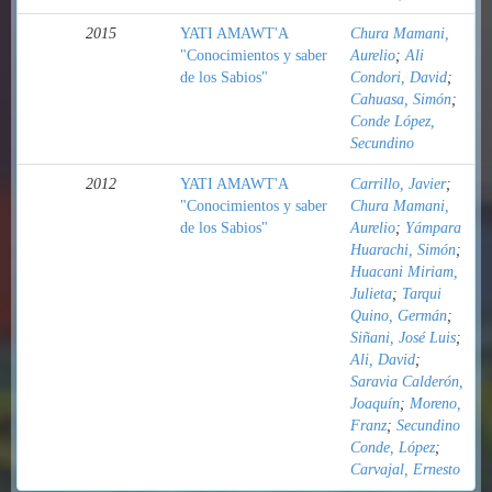
2015
YATI AMAWT'A
Chura Mamani,
"Conocimientos y saber
Aurelio
;
Ali
de los Sabios"
Condori, David
;
Cahuasa, Simón
;
Conde López,
Secundino
2012
YATI AMAWT'A
Carrillo, Javier
;
"Conocimientos y saber
Chura Mamani,
de los Sabios"
Aurelio
;
Yámpara
Huarachi, Simón
;
Huacani Miriam,
Julieta
;
Tarqui
Quino, Germán
;
Siñani, José Luis
;
Ali, David
;
Saravia Calderón,
Joaquín
;
Moreno,
Franz
;
Secundino
Conde, López
;
Carvajal, Ernesto