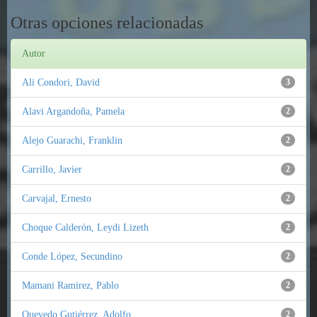
Otras opciones relacionadas
Autor
Ali Condori, David
3
Alavi Argandoña, Pamela
2
Alejo Guarachi, Franklin
2
Carrillo, Javier
2
Carvajal, Ernesto
2
Choque Calderón, Leydi Lizeth
2
Conde López, Secundino
2
Mamani Ramirez, Pablo
2
Quevedo Gutiérrez, Adolfo
2