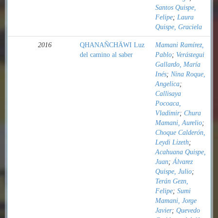
Santos Quispe,
Felipe
;
Laura
Quispe, Graciela
2016
QHANAÑCHÄWI Luz
Mamani Ramírez,
del camino al saber
Pablo
;
Verástegui
Gallardo, María
Inés
;
Nina Roque,
Angelica
;
Callisaya
Pocoaca,
Vladimir
;
Chura
Mamani, Aurelio
;
Choque Calderón,
Leydi Lizeth
;
Acahuana Quispe,
Juan
;
Álvarez
Quispe, Julio
;
Terán Gezn,
Felipe
;
Sumi
Mamani, Jorge
Javier
;
Quevedo