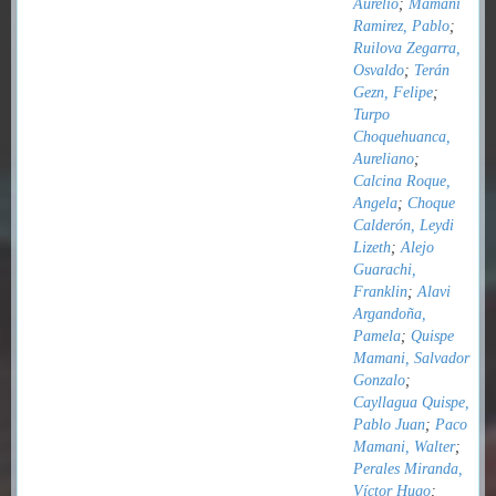
Aurelio
;
Mamani
Ramirez, Pablo
;
Ruilova Zegarra,
Osvaldo
;
Terán
Gezn, Felipe
;
Turpo
Choquehuanca,
Aureliano
;
Calcina Roque,
Angela
;
Choque
Calderón, Leydi
Lizeth
;
Alejo
Guarachi,
Franklin
;
Alavi
Argandoña,
Pamela
;
Quispe
Mamani, Salvador
Gonzalo
;
Cayllagua Quispe,
Pablo Juan
;
Paco
Mamani, Walter
;
Perales Miranda,
Víctor Hugo
;