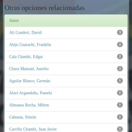
Otras opciones relacionadas
Autor
Ali Condori, David
3
Alejo Guarachi, Franklin
2
Cala Chambi, Edgar
2
Chura Mamani, Aurelio
2
Aguilar Blanco, Germán
1
Alavi Argandoña, Pamela
1
Almanza Rocha, Milton
1
Cahuasa, Simón
1
Carrillo Chambi, Juan Javier
1