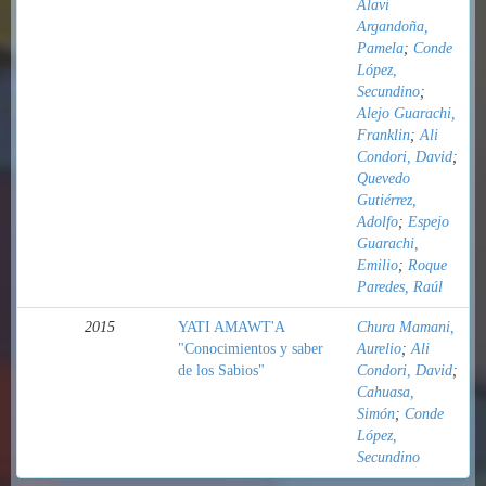
Alavi
Argandoña,
Pamela
;
Conde
López,
Secundino
;
Alejo Guarachi,
Franklin
;
Ali
Condori, David
;
Quevedo
Gutiérrez,
Adolfo
;
Espejo
Guarachi,
Emilio
;
Roque
Paredes, Raúl
2015
YATI AMAWT'A
Chura Mamani,
"Conocimientos y saber
Aurelio
;
Ali
de los Sabios"
Condori, David
;
Cahuasa,
Simón
;
Conde
López,
Secundino