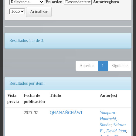
En orden
Autor/registro
Resultados 1-3 de 3.
Anterior
1
Siguiente
Resultados por ítem:
Vista
Fecha de
Título
Autor(es)
previa
publicación
2013-07
QHANAÑCHÄWI
Yampara
Huarachi,
Simón
;
Salazar
E., David Juan
;