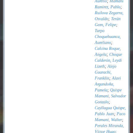
Aurelio
;
Mamani
Ramirez, Pablo
;
Ruilova Zegarra,
Osvaldo
;
Terán
Gezn, Felipe
;
Turpo
Choquehuanca,
Aureliano
;
Calcina Roque,
Angela
;
Choque
Calderón, Leydi
Lizeth
;
Alejo
Guarachi,
Franklin
;
Alavi
Argandoña,
Pamela
;
Quispe
Mamani, Salvador
Gonzalo
;
Cayllagua Quispe,
Pablo Juan
;
Paco
Mamani, Walter
;
Perales Miranda,
Víctor Hugo
;