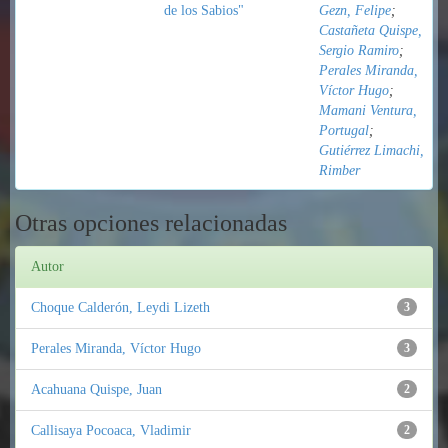
de los Sabios"
Gezn, Felipe
;
Castañeta Quispe,
Sergio Ramiro
;
Perales Miranda,
Víctor Hugo
;
Mamani Ventura,
Portugal
;
Gutiérrez Limachi,
Rimber
Otras opciones relacionadas
Autor
Choque Calderón, Leydi Lizeth
3
Perales Miranda, Víctor Hugo
3
Acahuana Quispe, Juan
2
Callisaya Pocoaca, Vladimir
2