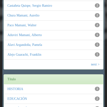
Castañeta Quispe, Sergio Ramiro
2
Chura Mamani, Aurelio
2
Paco Mamani, Walter
2
Aduviri Mamani, Alberto
1
Alavi Argandoña, Pamela
1
Alejo Guarachi, Franklin
1
next >
Título
HISTORIA
3
EDUCACIÓN
2