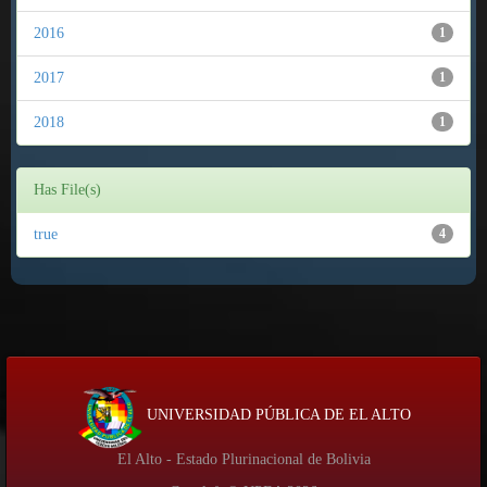
2016
1
2017
1
2018
1
Has File(s)
true
4
UNIVERSIDAD PÚBLICA DE EL ALTO
El Alto - Estado Plurinacional de Bolivia