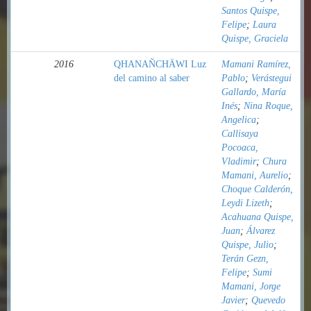
Santos Quispe,
Felipe
;
Laura
Quispe, Graciela
2016
QHANAÑCHÄWI Luz
Mamani Ramírez,
del camino al saber
Pablo
;
Verástegui
Gallardo, María
Inés
;
Nina Roque,
Angelica
;
Callisaya
Pocoaca,
Vladimir
;
Chura
Mamani, Aurelio
;
Choque Calderón,
Leydi Lizeth
;
Acahuana Quispe,
Juan
;
Álvarez
Quispe, Julio
;
Terán Gezn,
Felipe
;
Sumi
Mamani, Jorge
Javier
;
Quevedo