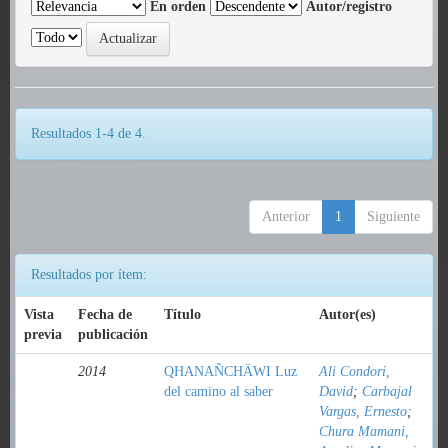
En orden
Autor/registro
Resultados 1-4 de 4.
Anterior
1
Siguiente
Resultados por ítem:
Vista
Fecha de
Título
Autor(es)
previa
publicación
2014
QHANAÑCHÄWI Luz
Ali Condori,
del camino al saber
David
;
Carbajal
Vargas, Ernesto
;
Chura Mamani,