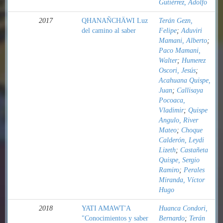
Gutiérrez, Adolfo
2017
QHANAÑCHÄWI Luz
Terán Gezn,
del camino al saber
Felipe
;
Aduviri
Mamani, Alberto
;
Paco Mamani,
Walter
;
Humerez
Oscori, Jesús
;
Acahuana Quispe,
Juan
;
Callisaya
Pocoaca,
Vladimir
;
Quispe
Angulo, River
Mateo
;
Choque
Calderón, Leydi
Lizeth
;
Castañeta
Quispe, Sergio
Ramiro
;
Perales
Miranda, Víctor
Hugo
2018
YATI AMAWT'A
Huanca Condori,
"Conocimientos y saber
Bernardo
;
Terán