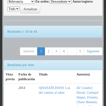
En orden
Autor/registro
Resultados 1-10 de 44.
Anterior
1
2
3
4
...
5
Siguiente
Resultados por ítem:
Vista
Fecha de
Título
Autor(es)
previa
publicación
2014
QHANAÑCHÄWI Luz
Ali Condori,
del camino al saber
David
;
Carbajal
Vargas, Ernesto
;
Chura Mamani,