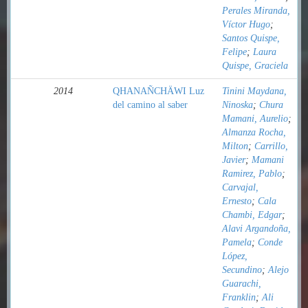
Perales Miranda,
Víctor Hugo
;
Santos Quispe,
Felipe
;
Laura
Quispe, Graciela
2014
QHANAÑCHÄWI Luz
Tinini Maydana,
del camino al saber
Ninoska
;
Chura
Mamani, Aurelio
;
Almanza Rocha,
Milton
;
Carrillo,
Javier
;
Mamani
Ramirez, Pablo
;
Carvajal,
Ernesto
;
Cala
Chambi, Edgar
;
Alavi Argandoña,
Pamela
;
Conde
López,
Secundino
;
Alejo
Guarachi,
Franklin
;
Ali