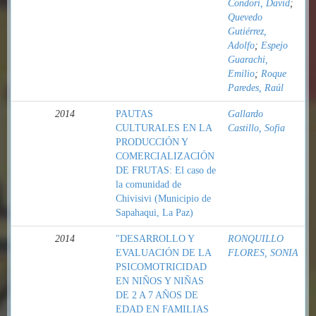
Condori, David
;
Quevedo
Gutiérrez,
Adolfo
;
Espejo
Guarachi,
Emilio
;
Roque
Paredes, Raúl
2014
PAUTAS
Gallardo
CULTURALES EN LA
Castillo, Sofia
PRODUCCIÓN Y
COMERCIALIZACIÓN
DE FRUTAS: El caso de
la comunidad de
Chivisivi (Municipio de
Sapahaqui, La Paz)
2014
"DESARROLLO Y
RONQUILLO
EVALUACIÓN DE LA
FLORES, SONIA
PSICOMOTRICIDAD
EN NIÑOS Y NIÑAS
DE 2 A 7 AÑOS DE
EDAD EN FAMILIAS