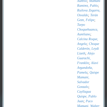
Aurelio
;
Mamani
Ramirez, Pablo
;
Ruilova Zegarra,
Osvaldo
;
Terán
Gezn, Felipe
;
Turpo
Choquehuanca,
Aureliano
;
Calcina Roque,
Angela
;
Choque
Calderón, Leydi
Lizeth
;
Alejo
Guarachi,
Franklin
;
Alavi
Argandoña,
Pamela
;
Quispe
Mamani,
Salvador
Gonzalo
;
Cayllagua
Quispe, Pablo
Juan
;
Paco
Mamani, Walter
;