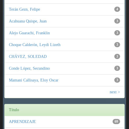
Terán Gezn, Felipe
4
Acahuana Quispe, Juan
3
Alejo Guarachi, Franklin
3
Choque Calderón, Leydi Lizeth
3
CHÁVEZ, SOLEDAD
3
Conde López, Secundino
3
Mamani Callisaya, Eloy Oscar
3
next >
Título
APRENDIZAJE
69