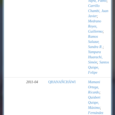
Yujra, Pablo
;
Carrillo
Chambi, Juan
Javier
;
Medrano
Reyes,
Guillermo
;
Ramos
Salazar,
Sandra R.
;
Yampara
Huarachi,
Simón
;
Santos
Quispe,
Felipe
2011-04
QHANAÑCHÄWI
Mamani
Ortega,
Ricardo
;
Quisbert
Quispe,
Máximo
;
Fernández