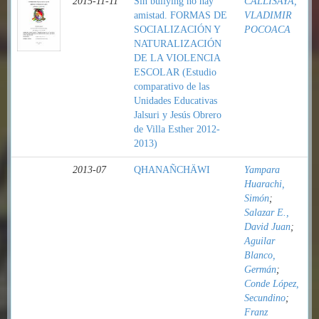
2015-11-11
Sin bullying no hay
CALLISAYA,
amistad. FORMAS DE
VLADIMIR
SOCIALIZACIÓN Y
POCOACA
NATURALIZACIÓN
DE LA VIOLENCIA
ESCOLAR (Estudio
comparativo de las
Unidades Educativas
Jalsuri y Jesús Obrero
de Villa Esther 2012-
2013)
2013-07
QHANAÑCHÄWI
Yampara
Huarachi,
Simón
;
Salazar E.,
David Juan
;
Aguilar
Blanco,
Germán
;
Conde López,
Secundino
;
Franz