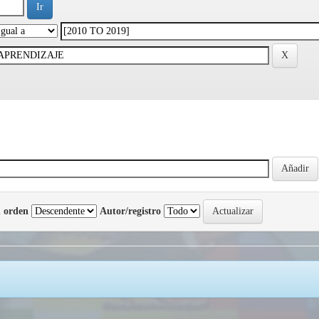
 orden
Autor/registro