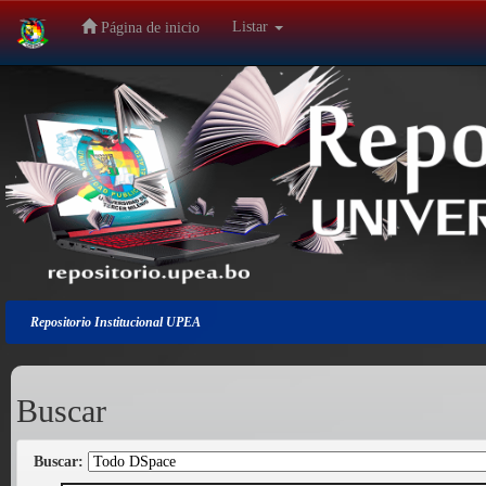
Listar
Página de inicio
Salir
de
la
navegación
Repositorio Institucional UPEA
Buscar
Buscar: