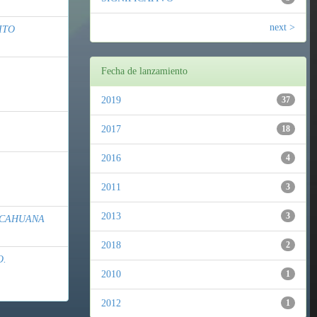
next >
ITO
Fecha de lanzamiento
2019
37
2017
18
2016
4
2011
3
2013
3
ECAHUANA
2018
2
O.
2010
1
2012
1