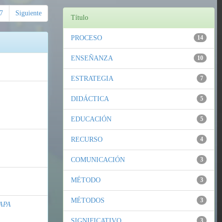
7
Siguiente
Título
PROCESO
14
ENSEÑANZA
10
ESTRATEGIA
7
DIDÁCTICA
5
EDUCACIÓN
5
RECURSO
4
COMUNICACIÓN
3
MÉTODO
3
MÉTODOS
3
APA
SIGNIFICATIVO
3