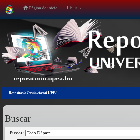
Listar
Página de inicio
Salir
de
la
navegación
Repositorio Institucional UPEA
Buscar
Buscar: