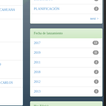
PLANIFICACIÓN
2
ECAHUANA
next >
Fecha de lanzamiento
2017
13
2019
11
2011
2
O
2018
2
2012
1
 CARLOS
2013
1