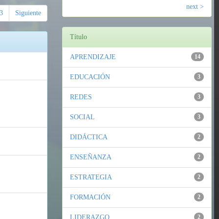
next >
3
Siguiente
Título
APRENDIZAJE
14
EDUCACIÓN
3
REDES
3
SOCIAL
3
DIDÁCTICA
2
ENSEÑANZA
2
ESTRATEGIA
2
FORMACIÓN
2
LIDERAZGO
2