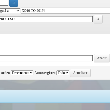
 orden
Autor/registro