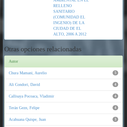
AMBIENTAL EN EL
RELLENO
SANITARIO
(COMUNIDAD EL
INGENIO) DE LA
CIUDAD DE EL
ALTO, 2006 A 2012
Otras opciones relacionadas
Autor
Chura Mamani, Aurelio
5
Ali Condori, David
4
Callisaya Pocoaca, Vladimir
4
Terán Gezn, Felipe
4
Acahuana Quispe, Juan
3