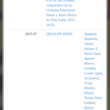
ESCOLAR (Estudio
comparativo de las
Unidades Educativas
Jalsuri y Jesús Obrero
de Villa Esther 2012-
2013)
2013-07
QHANAÑCHÄWI
Yampara
Huarachi,
Simón
;
Salazar E.,
David Juan
;
Aguilar
Blanco,
Germán
;
Conde López,
Secundino
;
Franz
Moreno,
Ismael
;
Ticona Alejo,
Esteban
;
Quispe