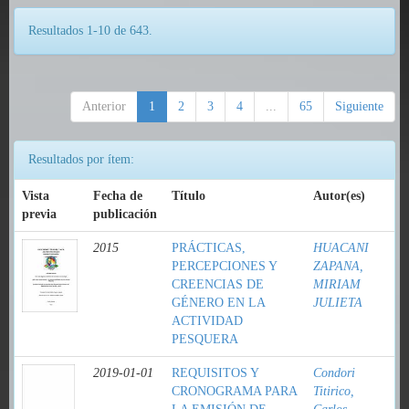
Resultados 1-10 de 643.
Anterior
1
2
3
4
...
65
Siguiente
Resultados por ítem:
Vista
Fecha de
Título
Autor(es)
previa
publicación
2015
PRÁCTICAS,
HUACANI
PERCEPCIONES Y
ZAPANA,
CREENCIAS DE
MIRIAM
GÉNERO EN LA
JULIETA
ACTIVIDAD
PESQUERA
2019-01-01
REQUISITOS Y
Condori
CRONOGRAMA PARA
Titirico,