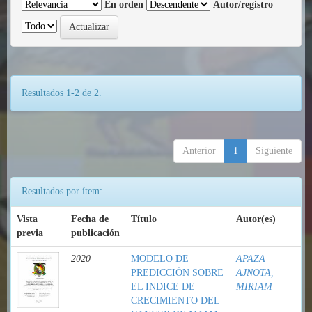
En orden
Autor/registro
Resultados 1-2 de 2.
Anterior
1
Siguiente
Resultados por ítem:
Vista
Fecha de
Título
Autor(es)
previa
publicación
2020
MODELO DE
APAZA
PREDICCIÓN SOBRE
AJNOTA,
EL INDICE DE
MIRIAM
CRECIMIENTO DEL