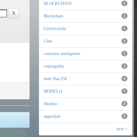
BLOCKCHAIN
1
Blockchain
1
Certificación
1
Cites
1
contratos inteligentes
1
criptografía
1
hash Sha-256
1
MODELO
1
Modelo
1
seguridad
1
next >