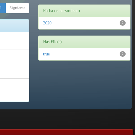
1
Siguiente
Fecha de lanzamiento
2020
2
Has File(s)
true
2