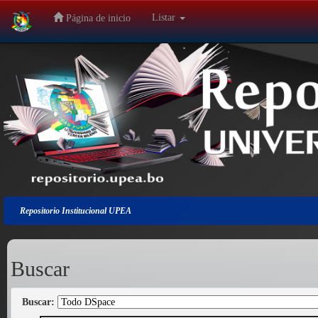
Listar
Página de inicio
Salir
de
la
navegación
Repositorio Institucional UPEA
Buscar
Buscar: