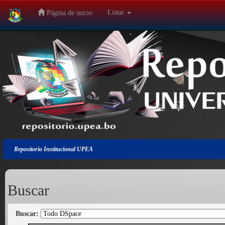
Listar
Página de inicio
Salir
de
la
navegación
Repositorio Institucional UPEA
Buscar
Buscar: