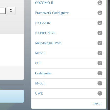
COCOMO II
2
Framework CodeIgniter
2
ISO-27002
2
ISO/IEC 9126
2
Metodología UWE
2
MySql
2
PHP
2
CodeIgniter
1
MySql,
1
UWE
1
next >