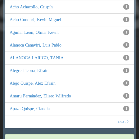
Acho Achacollo, Crispín
1
Acho Condori, Kevin Miguel
1
Aguilar Leon, Otmar Kevin
1
Alanoca Canaviri, Luis Pablo
1
ALANOCA LARICO, TANIA
1
Alegre Ticona, Efrain
1
Alejo Quispe, Alex Efrain
1
Amaru Fernández, Eliseo Wilfredo
1
Apaza Quispe, Claudia
1
next >