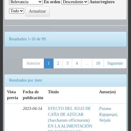
En orden
Autor/registro
Resultados 1-10 de 99.
Anterior
1
2
3
4
...
10
Siguiente
Resultados por ítem:
Vista
Fecha de
Título
Autor(es)
previa
publicación
2023-04-14
EFECTO DEL JUGO DE
Patana
CAÑA DE AZÚCAR
Kapquequi,
(Saccharum officinarum)
Nelyda
EN LA ALIMENTACIÓN