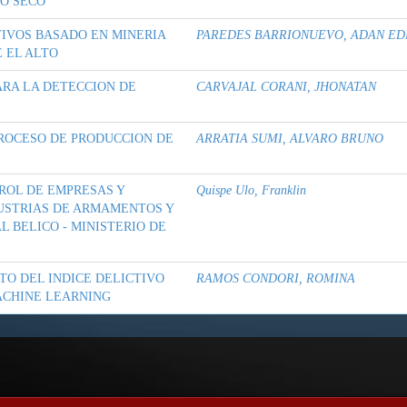
IO SECO
TIVOS BASADO EN MINERIA
PAREDES BARRIONUEVO, ADAN ED
E EL ALTO
ARA LA DETECCION DE
CARVAJAL CORANI, JHONATAN
PROCESO DE PRODUCCION DE
ARRATIA SUMI, ALVARO BRUNO
ROL DE EMPRESAS Y
Quispe Ulo, Franklin
USTRIAS DE ARMAMENTOS Y
L BELICO - MINISTERIO DE
TO DEL INDICE DELICTIVO
RAMOS CONDORI, ROMINA
ACHINE LEARNING