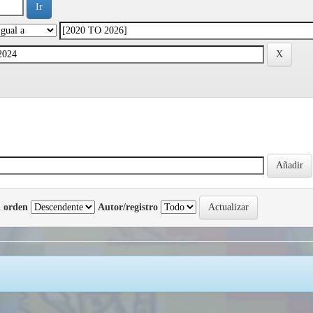
 orden
Autor/registro