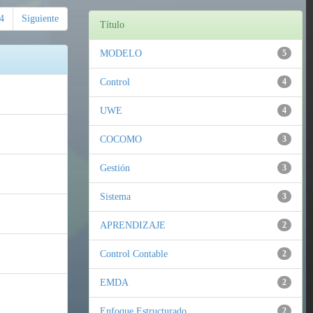
4
Siguiente
Título
MODELO
5
Control
4
UWE
4
COCOMO
3
Gestión
3
Sistema
3
APRENDIZAJE
2
Control Contable
2
EMDA
2
Enfoque Estructurado
2