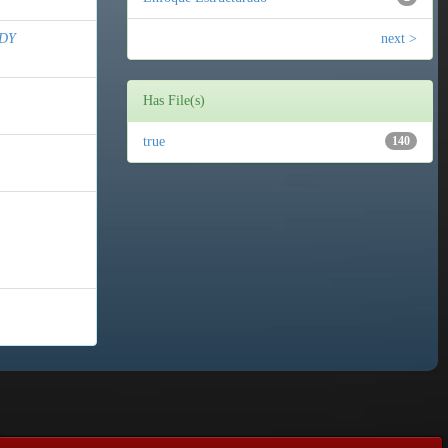
DY
next >
Has File(s)
true
140