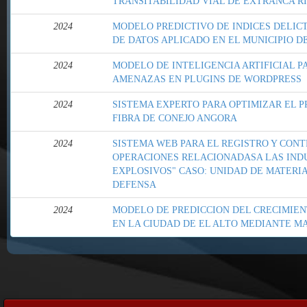
TRANSITABILIDAD VIAL DE EXTRANCA R
2024
MODELO PREDICTIVO DE INDICES DELIC
DE DATOS APLICADO EN EL MUNICIPIO D
2024
MODELO DE INTELIGENCIA ARTIFICIAL P
AMENAZAS EN PLUGINS DE WORDPRESS
2024
SISTEMA EXPERTO PARA OPTIMIZAR EL 
FIBRA DE CONEJO ANGORA
2024
SISTEMA WEB PARA EL REGISTRO Y CONT
OPERACIONES RELACIONADASA LAS IND
EXPLOSIVOS" CASO: UNIDAD DE MATERIA
DEFENSA
2024
MODELO DE PREDICCION DEL CRECIMIEN
EN LA CIUDAD DE EL ALTO MEDIANTE M