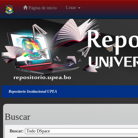
Listar
Página de inicio
Salir
de
la
navegación
Repositorio Institucional UPEA
Buscar
Buscar: