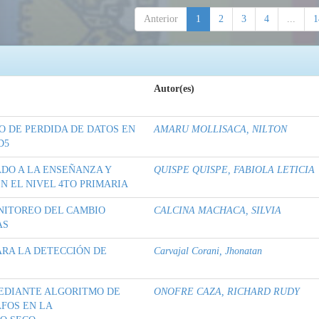
Anterior
1
2
3
4
...
1
Autor(es)
O DE PERDIDA DE DATOS EN
AMARU MOLLISACA, NILTON
D5
DO A LA ENSEÑANZA Y
QUISPE QUISPE, FABIOLA LETICIA
N EL NIVEL 4TO PRIMARIA
NITOREO DEL CAMBIO
CALCINA MACHACA, SILVIA
AS
ARA LA DETECCIÓN DE
Carvajal Corani, Jhonatan
EDIANTE ALGORITMO DE
ONOFRE CAZA, RICHARD RUDY
FOS EN LA