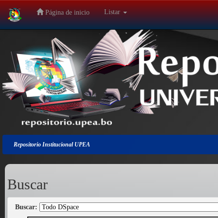
Listar
Página de inicio
Salir
de
la
navegación
Repositorio Institucional UPEA
Buscar
Buscar: