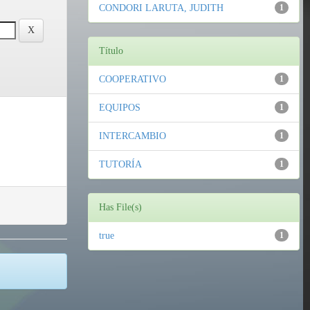
CONDORI LARUTA, JUDITH
1
Título
COOPERATIVO
1
EQUIPOS
1
INTERCAMBIO
1
TUTORÍA
1
Has File(s)
true
1