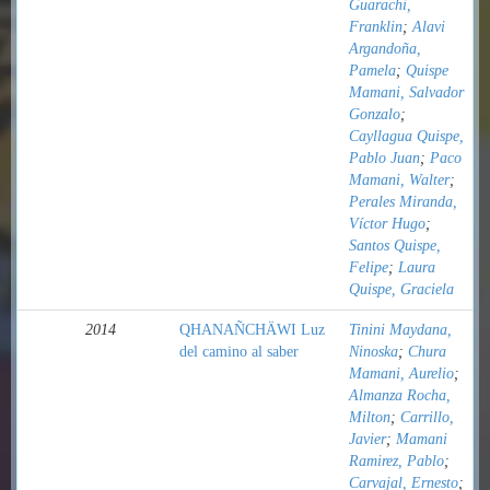
Guarachi,
Franklin
;
Alavi
Argandoña,
Pamela
;
Quispe
Mamani, Salvador
Gonzalo
;
Cayllagua Quispe,
Pablo Juan
;
Paco
Mamani, Walter
;
Perales Miranda,
Víctor Hugo
;
Santos Quispe,
Felipe
;
Laura
Quispe, Graciela
2014
QHANAÑCHÄWI Luz
Tinini Maydana,
del camino al saber
Ninoska
;
Chura
Mamani, Aurelio
;
Almanza Rocha,
Milton
;
Carrillo,
Javier
;
Mamani
Ramirez, Pablo
;
Carvajal, Ernesto
;