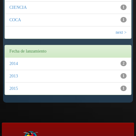
CIENCIA
1
COCA
1
next >
Fecha de lanzamiento
2014
2
2013
1
2015
1