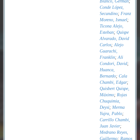
Blanco, Germán
;
Conde López,
Secundino
;
Franz
Moreno, Ismael
;
Ticona Alejo,
Esteban
;
Quispe
Alvarado, David
Carlos
;
Alejo
Guarachi,
Franklin
;
Ali
Condori, David
;
Huanca,
Bernardo
;
Cala
Chambi, Edgar
;
Quisbert Quispe,
Máximo
;
Rojas
Chuquimia,
Deysi
;
Merma
Yujra, Pablo
;
Carrillo Chambi,
Juan Javier
;
Medrano Reyes,
Guillermo
;
Ramos