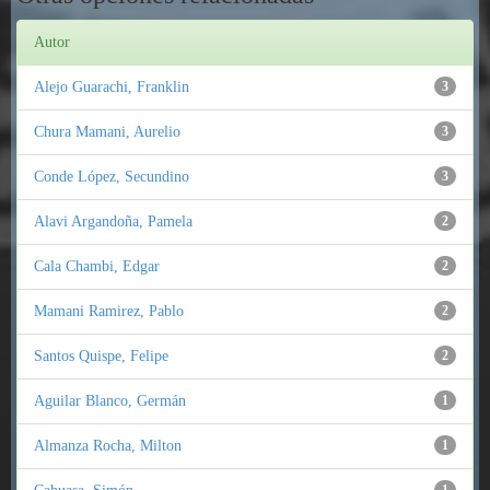
Autor
Alejo Guarachi, Franklin
3
Chura Mamani, Aurelio
3
Conde López, Secundino
3
Alavi Argandoña, Pamela
2
Cala Chambi, Edgar
2
Mamani Ramirez, Pablo
2
Santos Quispe, Felipe
2
Aguilar Blanco, Germán
1
Almanza Rocha, Milton
1