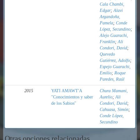
Cala Chambi,
Edgar
;
Alavi
Argandoña,
Pamela
;
Conde
López, Secundino
;
Alejo Guarachi,
Franklin
;
Ali
Condori, David
;
Quevedo
Gutiérrez, Adolfo
;
Espejo Guarachi,
Emilio
;
Roque
Paredes, Raúl
2015
YATI AMAWT'A
Chura Mamani,
"Conocimientos y saber
Aurelio
;
Ali
de los Sabios"
Condori, David
;
Cahuasa, Simón
;
Conde López,
Secundino
Otras opciones relacionadas