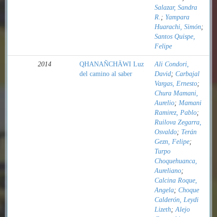
Salazar, Sandra
R.
;
Yampara
Huarachi, Simón
;
Santos Quispe,
Felipe
2014
QHANAÑCHÄWI Luz
Ali Condori,
del camino al saber
David
;
Carbajal
Vargas, Ernesto
;
Chura Mamani,
Aurelio
;
Mamani
Ramirez, Pablo
;
Ruilova Zegarra,
Osvaldo
;
Terán
Gezn, Felipe
;
Turpo
Choquehuanca,
Aureliano
;
Calcina Roque,
Angela
;
Choque
Calderón, Leydi
Lizeth
;
Alejo