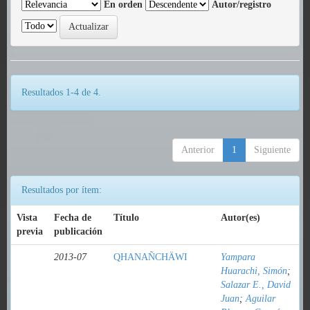
En orden
Autor/registro
Resultados 1-4 de 4.
Anterior
1
Siguiente
Resultados por ítem:
Vista
Fecha de
Título
Autor(es)
previa
publicación
2013-07
QHANAÑCHÄWI
Yampara
Huarachi, Simón
;
Salazar E., David
Juan
;
Aguilar