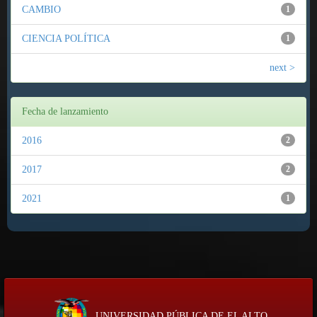
CAMBIO
1
CIENCIA POLÍTICA
1
next >
Fecha de lanzamiento
2016
2
2017
2
2021
1
UNIVERSIDAD PÚBLICA DE EL ALTO