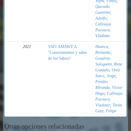
Yujra, Pablo
;
Quevedo
Gutiérrez,
Adolfo
;
Callisaya
Pocoaca,
Vladimir
2021
YATI AMAWT'A
Huanca,
"Conocimientos y saber
Bernardo
;
de los Sabios"
Gosalvez
Sologuren, Rene
Gonzalo
;
Ortíz
Surco, Jorge
;
Perales
Miranda, Víctor
Hugo
;
Callisaya
Pocoaca,
Vladimir
;
Terán
Gezn, Felipe
Otras opciones relacionadas