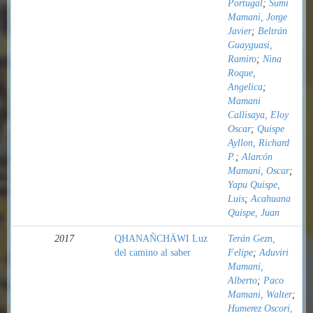
Portugal
;
Sumi
Mamani, Jorge
Javier
;
Beltrán
Guayguasi,
Ramiro
;
Nina
Roque,
Angelica
;
Mamani
Callisaya, Eloy
Oscar
;
Quispe
Ayllon, Richard
P.
;
Alarcón
Mamani, Oscar
;
Yapu Quispe,
Luis
;
Acahuana
Quispe, Juan
2017
QHANAÑCHÄWI Luz
Terán Gezn,
del camino al saber
Felipe
;
Aduviri
Mamani,
Alberto
;
Paco
Mamani, Walter
;
Humerez Oscori,