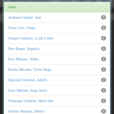
Autor
Acahuana Quispe, Juan
3
Terán Gezn, Felipe
3
Choque Calderón, Leydi Lizeth
2
Nina Roque, Angelica
2
Paco Mamani, Walter
2
Perales Miranda, Víctor Hugo
2
Quevedo Gutiérrez, Adolfo
2
Sumi Mamani, Jorge Javier
2
Verástegui Gallardo, María Inés
2
Aduviri Mamani, Alberto
1