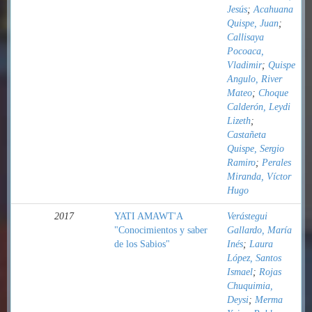
Jesús
;
Acahuana
Quispe, Juan
;
Callisaya
Pocoaca,
Vladimir
;
Quispe
Angulo, River
Mateo
;
Choque
Calderón, Leydi
Lizeth
;
Castañeta
Quispe, Sergio
Ramiro
;
Perales
Miranda, Víctor
Hugo
2017
YATI AMAWT'A
Verástegui
"Conocimientos y saber
Gallardo, María
de los Sabios"
Inés
;
Laura
López, Santos
Ismael
;
Rojas
Chuquimia,
Deysi
;
Merma