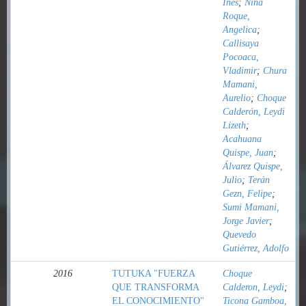
Inés
;
Nina
Roque,
Angelica
;
Callisaya
Pocoaca,
Vladimir
;
Chura
Mamani,
Aurelio
;
Choque
Calderón, Leydi
Lizeth
;
Acahuana
Quispe, Juan
;
Álvarez Quispe,
Julio
;
Terán
Gezn, Felipe
;
Sumi Mamani,
Jorge Javier
;
Quevedo
Gutiérrez, Adolfo
2016
TUTUKA "FUERZA
Choque
QUE TRANSFORMA
Calderon, Leydi
;
EL CONOCIMIENTO"
Ticona Gamboa,