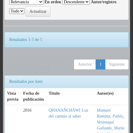
En orden
Autor/registro
Resultados 1-5 de 5.
Anterior
1
Siguiente
Resultados por ítem:
Vista
Fecha de
Título
Autor(es)
previa
publicación
2016
QHANAÑCHÄWI Luz
Mamani
del camino al saber
Ramírez, Pablo
;
Verástegui
Gallardo, María