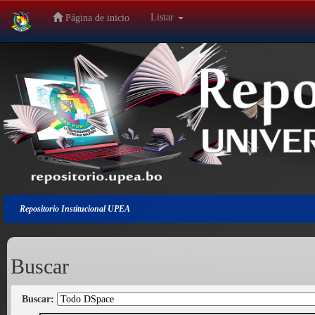
Listar
Página de inicio
Salir
de
la
navegación
Repositorio Institucional UPEA
Buscar
Buscar: