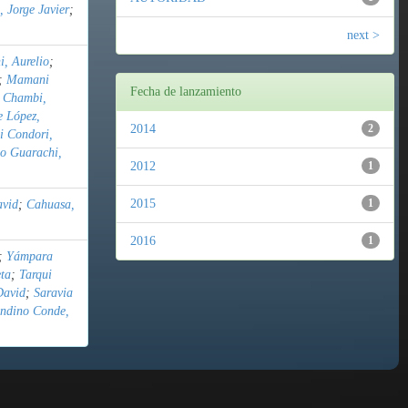
 Jorge Javier
;
next >
, Aurelio
;
;
Mamani
Fecha de lanzamiento
 Chambi,
 López,
2014
2
i Condori,
o Guarachi,
2012
1
2015
1
avid
;
Cahuasa,
2016
1
;
Yámpara
ta
;
Tarqui
David
;
Saravia
ndino Conde,