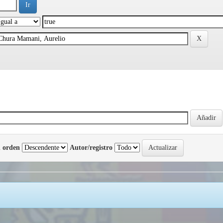
 orden
Autor/registro