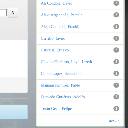
Ali Condori, David
3
Alavi Argandoña, Pamela
2
Alejo Guarachi, Franklin
2
Carrillo, Javier
2
Carvajal, Ernesto
2
Choque Calderón, Leydi Lizeth
2
Conde López, Secundino
2
Mamani Ramirez, Pablo
2
Quevedo Gutiérrez, Adolfo
2
Terán Gezn, Felipe
2
next >