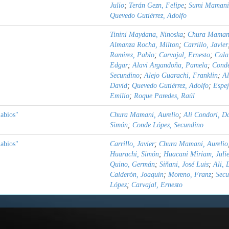
Julio
;
Terán Gezn, Felipe
;
Sumi Mamani,
Quevedo Gutiérrez, Adolfo
Tinini Maydana, Ninoska
;
Chura Mamani
Almanza Rocha, Milton
;
Carrillo, Javier
Ramirez, Pablo
;
Carvajal, Ernesto
;
Cala
Edgar
;
Alavi Argandoña, Pamela
;
Conde
Secundino
;
Alejo Guarachi, Franklin
;
Al
David
;
Quevedo Gutiérrez, Adolfo
;
Espej
Emilio
;
Roque Paredes, Raúl
abios"
Chura Mamani, Aurelio
;
Ali Condori, D
Simón
;
Conde López, Secundino
abios"
Carrillo, Javier
;
Chura Mamani, Aurelio
Huarachi, Simón
;
Huacani Miriam, Julie
Quino, Germán
;
Siñani, José Luis
;
Ali, 
Calderón, Joaquín
;
Moreno, Franz
;
Secu
López
;
Carvajal, Ernesto