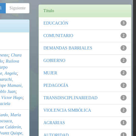
1
Siguiente
Título
EDUCACIÓN
3
COMUNITARIO
2
DEMANDAS BARRIALES
2
nesto
;
Chura
GOBIERNO
2
lo
;
Ruilova
urpo
MUJER
2
e, Angela
;
uarachi,
ispe Mamani,
PEDAGOGÍA
2
ablo Juan
;
 Víctor Hugo
;
TRANSDISCIPLINARIEDAD
2
aciela
VIOLENCIA SIMBÓLICA
2
lardo, María
Pocoaca,
AGRARIAS
1
ue Calderón,
lvarez Quispe,
AUTORIDAD
1