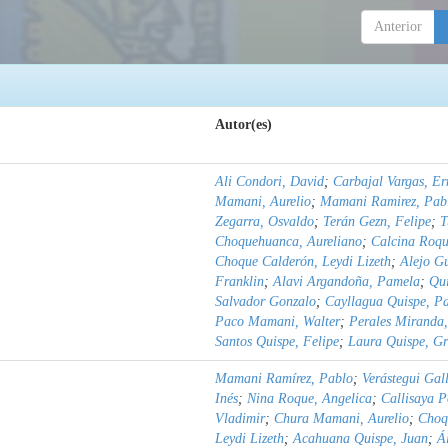
Anterior
Autor(es)
Ali Condori, David
;
Carbajal Vargas, Er
Mamani, Aurelio
;
Mamani Ramirez, Pab
Zegarra, Osvaldo
;
Terán Gezn, Felipe
;
T
Choquehuanca, Aureliano
;
Calcina Roqu
Choque Calderón, Leydi Lizeth
;
Alejo G
Franklin
;
Alavi Argandoña, Pamela
;
Qu
Salvador Gonzalo
;
Cayllagua Quispe, P
Paco Mamani, Walter
;
Perales Miranda,
Santos Quispe, Felipe
;
Laura Quispe, Gr
Mamani Ramírez, Pablo
;
Verástegui Gal
Inés
;
Nina Roque, Angelica
;
Callisaya 
Vladimir
;
Chura Mamani, Aurelio
;
Choq
Leydi Lizeth
;
Acahuana Quispe, Juan
;
Á