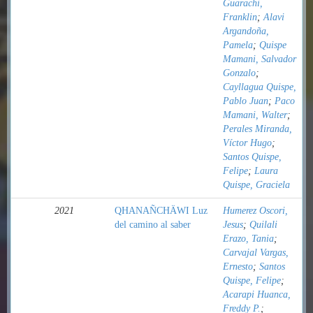
Guarachi,
Franklin
;
Alavi
Argandoña,
Pamela
;
Quispe
Mamani, Salvador
Gonzalo
;
Cayllagua Quispe,
Pablo Juan
;
Paco
Mamani, Walter
;
Perales Miranda,
Víctor Hugo
;
Santos Quispe,
Felipe
;
Laura
Quispe, Graciela
2021
QHANAÑCHÄWI Luz
Humerez Oscori,
del camino al saber
Jesus
;
Quilali
Erazo, Tania
;
Carvajal Vargas,
Ernesto
;
Santos
Quispe, Felipe
;
Acarapi Huanca,
Freddy P.
;