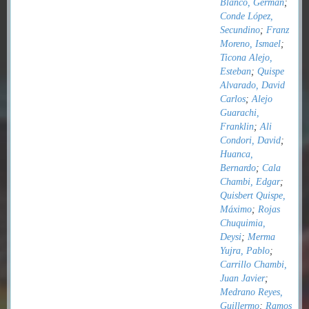
Blanco, Germán
;
Conde López,
Secundino
;
Franz
Moreno, Ismael
;
Ticona Alejo,
Esteban
;
Quispe
Alvarado, David
Carlos
;
Alejo
Guarachi,
Franklin
;
Ali
Condori, David
;
Huanca,
Bernardo
;
Cala
Chambi, Edgar
;
Quisbert Quispe,
Máximo
;
Rojas
Chuquimia,
Deysi
;
Merma
Yujra, Pablo
;
Carrillo Chambi,
Juan Javier
;
Medrano Reyes,
Guillermo
;
Ramos