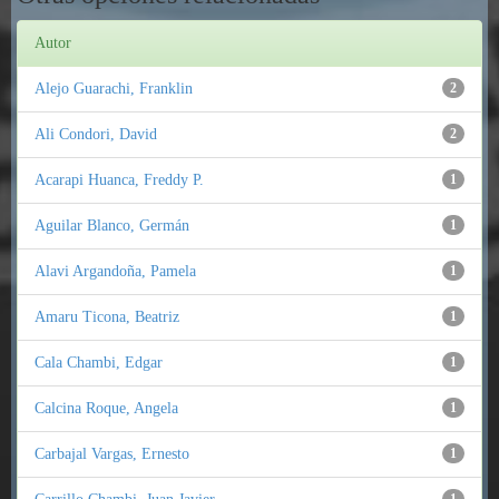
Autor
Alejo Guarachi, Franklin
2
Ali Condori, David
2
Acarapi Huanca, Freddy P.
1
Aguilar Blanco, Germán
1
Alavi Argandoña, Pamela
1
Amaru Ticona, Beatriz
1
Cala Chambi, Edgar
1
Calcina Roque, Angela
1
Carbajal Vargas, Ernesto
1