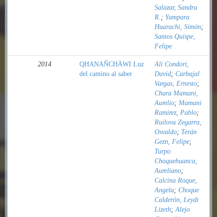
Salazar, Sandra
R.
;
Yampara
Huarachi, Simón
;
Santos Quispe,
Felipe
2014
QHANAÑCHÄWI Luz
Ali Condori,
del camino al saber
David
;
Carbajal
Vargas, Ernesto
;
Chura Mamani,
Aurelio
;
Mamani
Ramirez, Pablo
;
Ruilova Zegarra,
Osvaldo
;
Terán
Gezn, Felipe
;
Turpo
Choquehuanca,
Aureliano
;
Calcina Roque,
Angela
;
Choque
Calderón, Leydi
Lizeth
;
Alejo