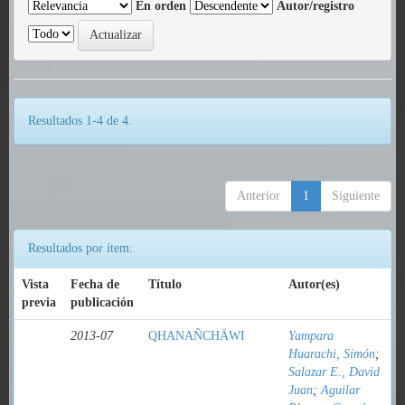
En orden
Autor/registro
Resultados 1-4 de 4.
Anterior
1
Siguiente
Resultados por ítem:
Vista
Fecha de
Título
Autor(es)
previa
publicación
2013-07
QHANAÑCHÄWI
Yampara
Huarachi, Simón
;
Salazar E., David
Juan
;
Aguilar