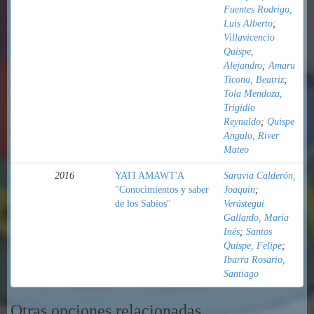
Fuentes Rodrigo,
Luis Alberto
;
Villavicencio
Quispe,
Alejandro
;
Amaru
Ticona, Beatriz
;
Tola Mendoza,
Trigidio
Reynaldo
;
Quispe
Angulo, River
Mateo
2016
YATI AMAWT'A
Saravia Calderón,
"Conocimientos y saber
Joaquín
;
de los Sabios"
Verástegui
Gallardo, María
Inés
;
Santos
Quispe, Felipe
;
Ibarra Rosario,
Santiago
Otras opciones relacionadas