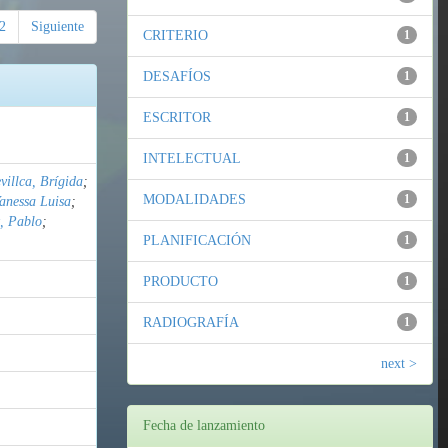
2
Siguiente
CRITERIO
1
DESAFÍOS
1
ESCRITOR
1
INTELECTUAL
1
illca, Brígida
;
MODALIDADES
1
anessa Luisa
;
, Pablo
;
PLANIFICACIÓN
1
PRODUCTO
1
RADIOGRAFÍA
1
next >
Fecha de lanzamiento