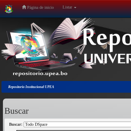
Listar
Página de inicio
Salir
de
la
navegación
Repositorio Institucional UPEA
Buscar
Buscar: