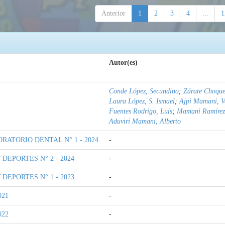
Anterior
1
2
3
4
...
1
Autor(es)
Conde López, Secundino
;
Zárate Choquev
Laura López, S. Ismael
;
Ajpi Mamani, V
Fuentes Rodrigo, Luís
;
Mamani Ramírez
Aduviri Mamani, Alberto
RATORIO DENTAL N° 1 - 2024
-
DEPORTES N° 2 - 2024
-
DEPORTES N° 1 - 2023
-
021
-
022
-