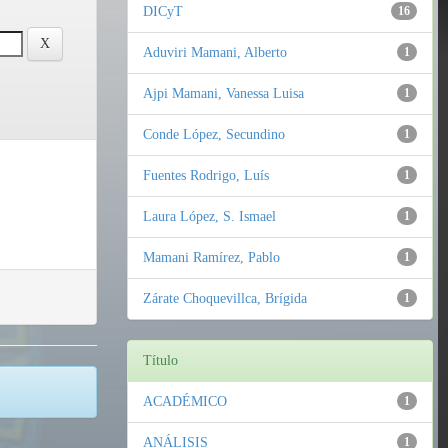
DICyT
16
Aduviri Mamani, Alberto
1
Ajpi Mamani, Vanessa Luisa
1
Conde López, Secundino
1
Fuentes Rodrigo, Luís
1
Laura López, S. Ismael
1
Mamani Ramírez, Pablo
1
Zárate Choquevillca, Brígida
1
Título
ACADÉMICO
1
ANÁLISIS
1