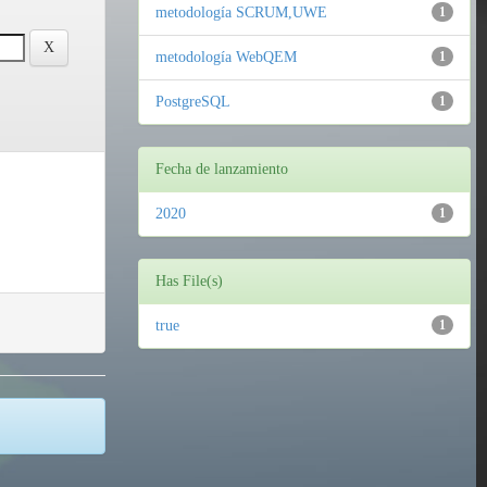
metodología SCRUM,UWE
1
metodología WebQEM
1
PostgreSQL
1
Fecha de lanzamiento
2020
1
Has File(s)
true
1