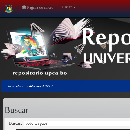
Listar
Página de inicio
Salir
de
la
navegación
Repositorio Institucional UPEA
Buscar
Buscar: