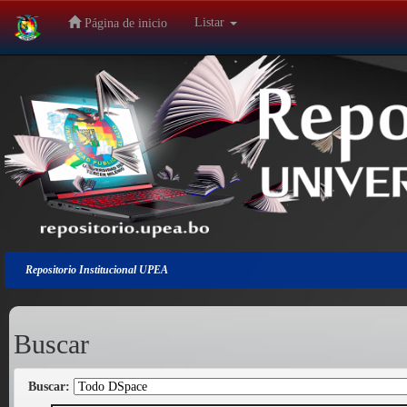
Listar
Página de inicio
Salir
de
la
navegación
Repositorio Institucional UPEA
Buscar
Buscar: