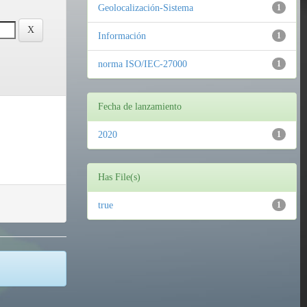
Geolocalización-Sistema
1
Información
1
norma ISO/IEC-27000
1
Fecha de lanzamiento
2020
1
Has File(s)
true
1