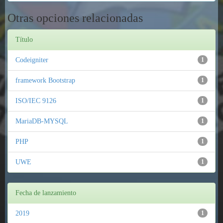
Otras opciones relacionadas
Título
Codeigniter
1
framework Bootstrap
1
ISO/IЕС 9126
1
MariaDB-MYSQL
1
PHP
1
UWE
1
Fecha de lanzamiento
2019
1