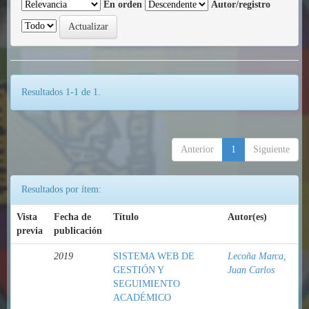
En orden
Autor/registro
Resultados 1-1 de 1.
Anterior
1
Siguiente
Resultados por ítem:
Vista
Fecha de
Título
Autor(es)
previa
publicación
2019
SISTEMA WEB DE
Lecoña Marca,
GESTIÓN Y
Juan Carlos
SEGUIMIENTO
ACADÉMICO