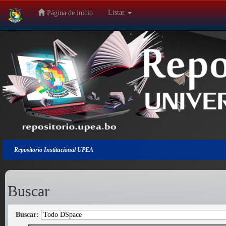
Listar
Página de inicio
Salir
de
la
navegación
Repositorio Institucional UPEA
Buscar
Buscar: