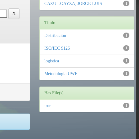
CAZU LOAYZA, JORGE LUIS
1
Título
Distribución
1
ISO/IEC 9126
1
logística
1
Metodología UWE
1
Has File(s)
true
1