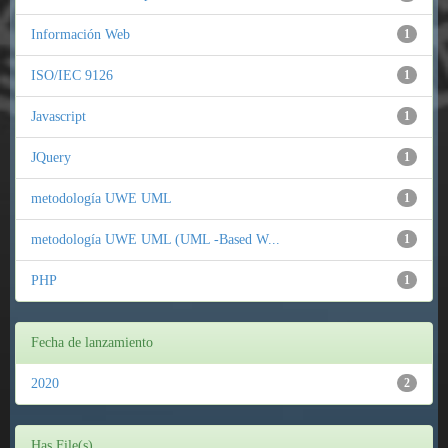
Información Web
1
ISO/IEC 9126
1
Javascript
1
JQuery
1
metodología UWE UML
1
metodología UWE UML (UML -Based W...
1
PHP
1
Fecha de lanzamiento
2020
2
Has File(s)