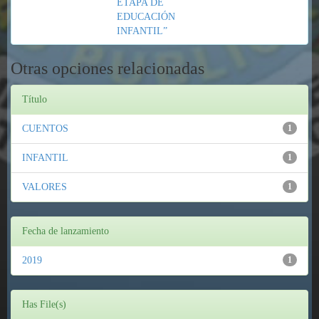
ETAPA DE
EDUCACIÓN
INFANTIL”
Otras opciones relacionadas
Título
CUENTOS
1
INFANTIL
1
VALORES
1
Fecha de lanzamiento
2019
1
Has File(s)