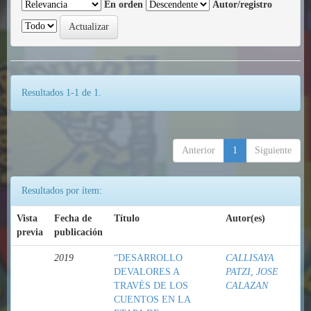
En orden
Autor/registro
Resultados 1-1 de 1.
Anterior
1
Siguiente
Resultados por ítem:
Vista
Fecha de
Título
Autor(es)
previa
publicación
2019
“DESARROLLO
CALLISAYA
DEVALORES A
PATZI, JOSE
TRAVÉS DE LOS
CALAZAN
CUENTOS EN LA