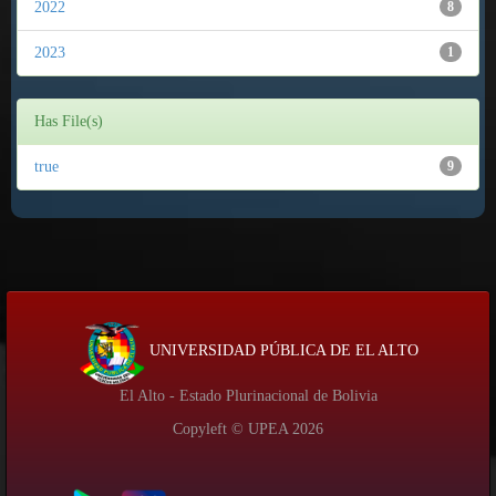
2022
8
2023
1
Has File(s)
true
9
UNIVERSIDAD PÚBLICA DE EL ALTO
El Alto - Estado Plurinacional de Bolivia
Copyleft © UPEA
2026