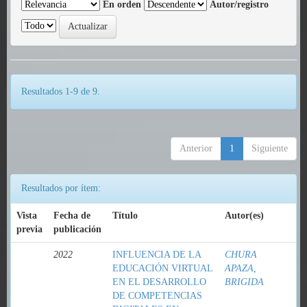
En orden
Autor/registro
Resultados 1-9 de 9.
Anterior
1
Siguiente
Resultados por ítem:
Vista
Fecha de
Título
Autor(es)
previa
publicación
2022
INFLUENCIA DE LA
CHURA
EDUCACIÓN VIRTUAL
APAZA,
EN EL DESARROLLO
BRIGIDA
DE COMPETENCIAS