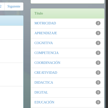
2
Siguiente
Título
MOTRICIDAD
2
APRENDIZAJE
1
COGNITIVA
1
COMPETENCIA
1
COORDINACIÓN
1
CREATIVIDAD
1
DIDACTICA
1
DIGITAL
1
EDUCACIÓN
1