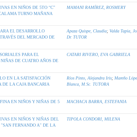
VAS EN NIÑOS DE 5TO “C”
MAMANI RAMÍREZ, ROSMERY
A CALAMA TURNO MAÑANA
PARA EL DESARROLLO
Apaza Quispe, Claudia
;
Valda Tapia, Jo
A TRAVÉS DEL MERCADO DE
Dr. TUTOR
SORIALES PARA EL
CATARI RIVERO, EVA GABRIELA
 NIÑAS DE CUATRO AÑOS DE
LO EN LA SATISFACCIÓN
Ríos Pinto, Alejandra Iris
;
Mareño Lópe
 DE LA CAJA BANCARIA
Blanca, M.Sc. TUTORA
INA EN NIÑOS Y NIÑAS DE 5
MACHACA BARRA, ESTEFANIA
VAS EN NIÑOS Y NIÑAS DEL
TIPOLA CONDORI, MILENA
 "SAN FERNANDO A" DE LA