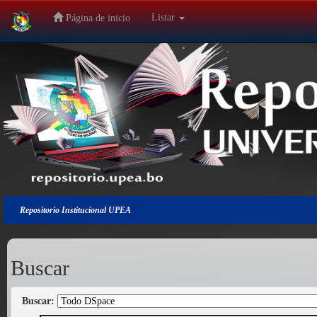
Listar
Página de inicio
Salir
de
la
navegación
Repositorio Institucional UPEA
Buscar
Buscar: