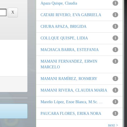
Apaza Quispe, Claudia
1
CATARI RIVERO, EVA GABRIELA
1
CHURA APAZA, BRIGIDA
1
COLLQUE QUISPE, LIDIA
1
MACHACA BARRA, ESTEFANIA
1
MAMANI FERNANDEZ, ERWIN
1
MARCELO
MAMANI RAMÍREZ, ROSMERY
1
MAMANI RIVERA, CLAUDIA MARIA
1
Mareño López, Enoe Blanca, M.Sc. ...
1
PAUCARA FLORES, ERIKA NORA
1
next >