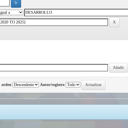
 orden
Autor/registro