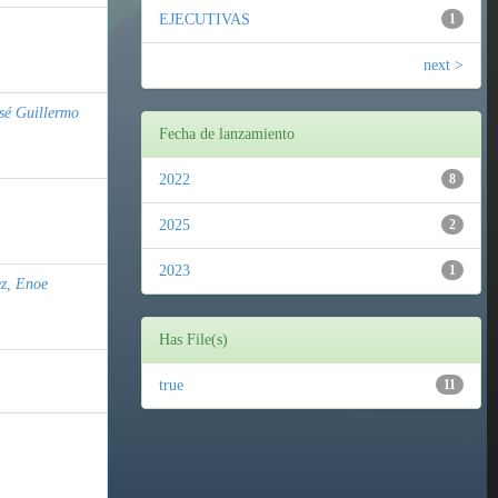
EJECUTIVAS
1
next >
sé Guillermo
Fecha de lanzamiento
2022
8
2025
2
2023
1
z, Enoe
Has File(s)
true
11