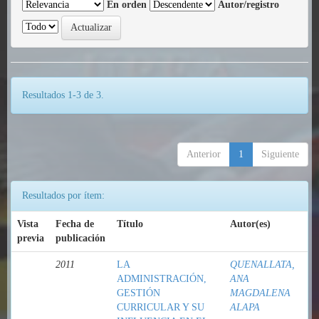
En orden
Autor/registro
Resultados 1-3 de 3.
Anterior
1
Siguiente
Resultados por ítem:
Vista
Fecha de
Título
Autor(es)
previa
publicación
2011
LA
QUENALLATA,
ADMINISTRACIÓN,
ANA
GESTIÓN
MAGDALENA
CURRICULAR Y SU
ALAPA