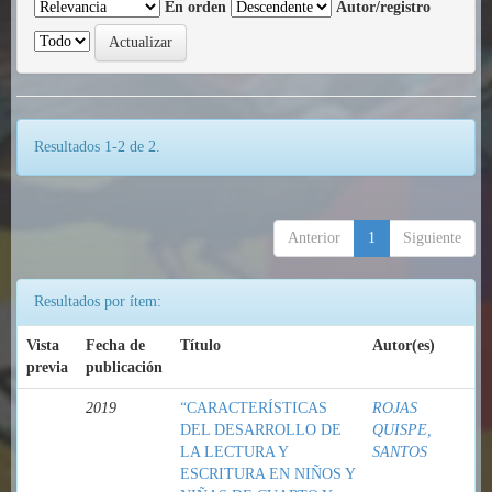
En orden
Autor/registro
Resultados 1-2 de 2.
Anterior
1
Siguiente
Resultados por ítem:
Vista
Fecha de
Título
Autor(es)
previa
publicación
2019
“CARACTERÍSTICAS
ROJAS
DEL DESARROLLO DE
QUISPE,
LA LECTURA Y
SANTOS
ESCRITURA EN NIÑOS Y