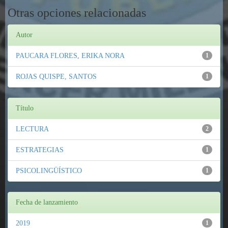
Otras opciones relacionadas
Autor
PAUCARA FLORES, ERIKA NORA
1
ROJAS QUISPE, SANTOS
1
Título
LECTURA
2
ESTRATEGIAS
1
PSICOLINGÜÍSTICO
1
Fecha de lanzamiento
2019
1