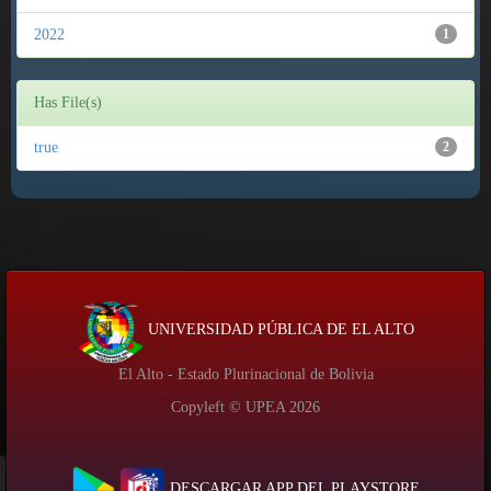
2022
1
Has File(s)
true
2
UNIVERSIDAD PÚBLICA DE EL ALTO
El Alto - Estado Plurinacional de Bolivia
Copyleft © UPEA
2026
DESCARGAR APP DEL PLAYSTORE