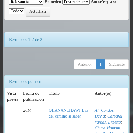
En orden
Autor/registro
Resultados 1-2 de 2.
Anterior
1
Siguiente
Resultados por ítem:
Vista
Fecha de
Título
Autor(es)
previa
publicación
2014
QHANAÑCHÄWI Luz
Ali Condori,
del camino al saber
David
;
Carbajal
Vargas, Ernesto
;
Chura Mamani,