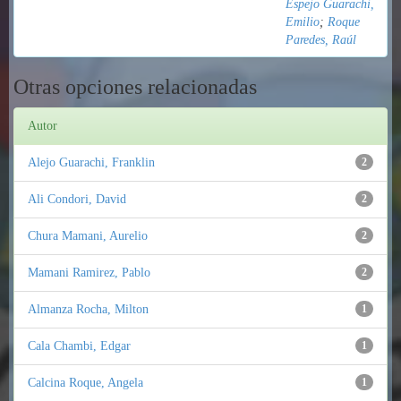
Espejo Guarachi,
Emilio
;
Roque
Paredes, Raúl
Otras opciones relacionadas
Autor
Alejo Guarachi, Franklin
2
Ali Condori, David
2
Chura Mamani, Aurelio
2
Mamani Ramirez, Pablo
2
Almanza Rocha, Milton
1
Cala Chambi, Edgar
1
Calcina Roque, Angela
1