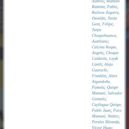
Aurelio
;
Mamani
Ramirez, Pablo
;
Ruilova Zegarra,
Osvaldo
;
Terán
Gezn, Felipe
;
Turpo
Choquehuanca,
Aureliano
;
Calcina Roque,
Angela
;
Choque
Calderón, Leydi
Lizeth
;
Alejo
Guarachi,
Franklin
;
Alavi
Argandoña,
Pamela
;
Quispe
Mamani, Salvador
Gonzalo
;
Cayllagua Quispe,
Pablo Juan
;
Paco
Mamani, Walter
;
Perales Miranda,
Víctor Hugo
;