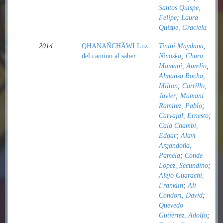
Santos Quispe,
Felipe
;
Laura
Quispe, Graciela
2014
QHANAÑCHÄWI Luz
Tinini Maydana,
del camino al saber
Ninoska
;
Chura
Mamani, Aurelio
;
Almanza Rocha,
Milton
;
Carrillo,
Javier
;
Mamani
Ramirez, Pablo
;
Carvajal, Ernesto
;
Cala Chambi,
Edgar
;
Alavi
Argandoña,
Pamela
;
Conde
López, Secundino
;
Alejo Guarachi,
Franklin
;
Ali
Condori, David
;
Quevedo
Gutiérrez, Adolfo
;