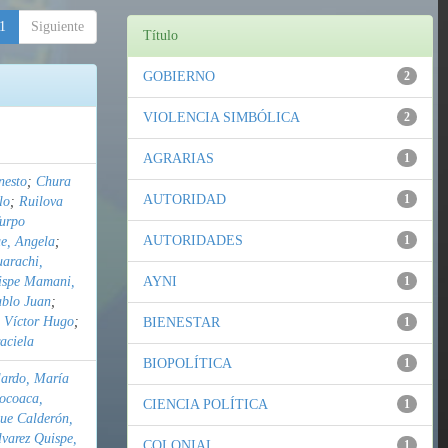
1
Siguiente
Título
GOBIERNO
2
VIOLENCIA SIMBÓLICA
2
AGRARIAS
1
nesto
;
Chura
AUTORIDAD
1
lo
;
Ruilova
urpo
AUTORIDADES
1
e, Angela
;
uarachi,
ispe Mamani,
AYNI
1
ablo Juan
;
 Víctor Hugo
;
BIENESTAR
1
aciela
BIOPOLÍTICA
1
lardo, María
Pocoaca,
CIENCIA POLÍTICA
1
ue Calderón,
lvarez Quispe,
COLONIAL
1