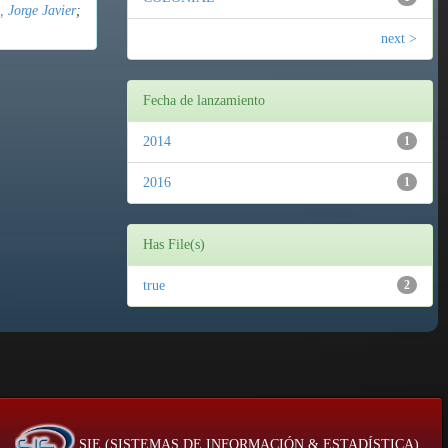
 Jorge Javier
;
next >
Fecha de lanzamiento
2014
1
2016
1
Has File(s)
true
2
SIE (SISTEMAS DE INFORMACIÓN & ESTADÍSTICA)