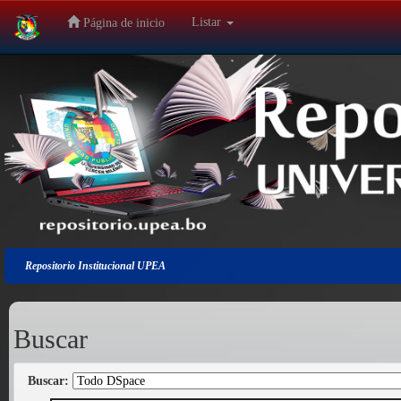
Listar
Página de inicio
Salir
de
la
navegación
Repositorio Institucional UPEA
Buscar
Buscar: