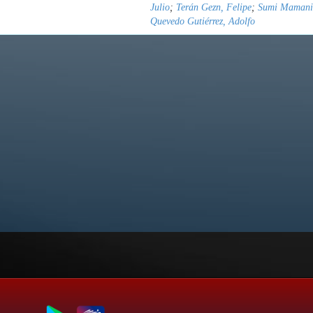
Julio
;
Terán Gezn, Felipe
;
Sumi Mamani,
Quevedo Gutiérrez, Adolfo