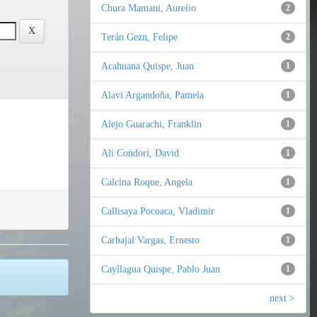
Chura Mamani, Aurelio
2
Terán Gezn, Felipe
2
Acahuana Quispe, Juan
1
Alavi Argandoña, Pamela
1
Alejo Guarachi, Franklin
1
Ali Condori, David
1
Calcina Roque, Angela
1
Callisaya Pocoaca, Vladimir
1
Carbajal Vargas, Ernesto
1
Cayllagua Quispe, Pablo Juan
1
next >