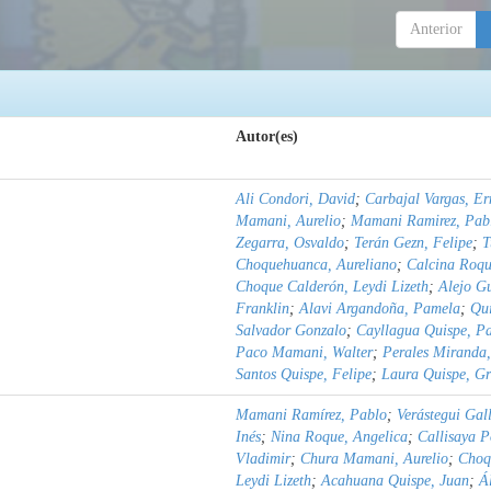
Anterior
Autor(es)
Ali Condori, David
;
Carbajal Vargas, Er
Mamani, Aurelio
;
Mamani Ramirez, Pab
Zegarra, Osvaldo
;
Terán Gezn, Felipe
;
T
Choquehuanca, Aureliano
;
Calcina Roqu
Choque Calderón, Leydi Lizeth
;
Alejo G
Franklin
;
Alavi Argandoña, Pamela
;
Qu
Salvador Gonzalo
;
Cayllagua Quispe, P
Paco Mamani, Walter
;
Perales Miranda,
Santos Quispe, Felipe
;
Laura Quispe, Gr
Mamani Ramírez, Pablo
;
Verástegui Gal
Inés
;
Nina Roque, Angelica
;
Callisaya 
Vladimir
;
Chura Mamani, Aurelio
;
Choq
Leydi Lizeth
;
Acahuana Quispe, Juan
;
Á