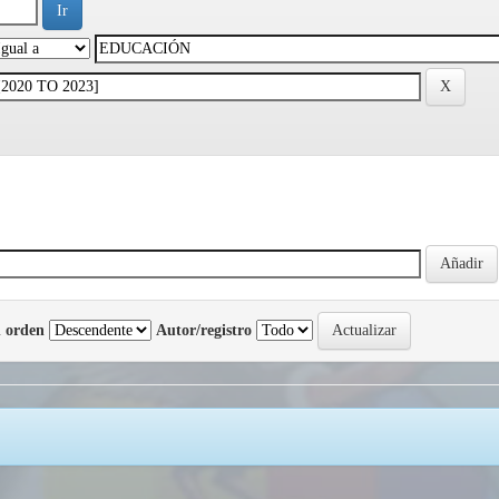
 orden
Autor/registro