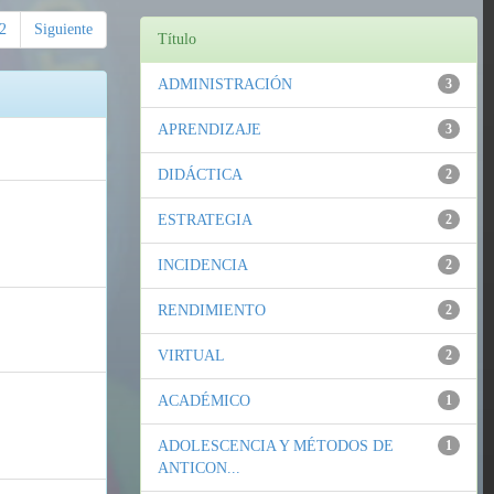
2
Siguiente
Título
ADMINISTRACIÓN
3
APRENDIZAJE
3
DIDÁCTICA
2
ESTRATEGIA
2
INCIDENCIA
2
RENDIMIENTO
2
VIRTUAL
2
ACADÉMICO
1
ADOLESCENCIA Y MÉTODOS DE
1
ANTICON...