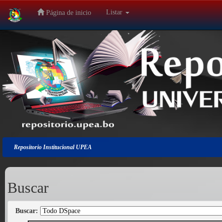
Listar
Página de inicio
Salir
de
la
navegación
Repositorio Institucional UPEA
Buscar
Buscar: