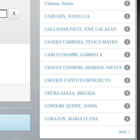
Cahuasa, Simón
1
CAHUAYA, SONIA LIA
1
CALLISAYA PATZI, JOSÉ CALAZAN
1
CANQUI CABRERA, YESICA MAYRA
1
CARLO CHAMBI, GABRIELA
1
CHAVEZ CONDORI, MARISOL NIEVES
1
CHOQUE CANTUTA BENEDICTO
1
CHURA APAZA, BRIGIDA
1
CONDORI QUISPE, SONIA
1
CORAZON, MARIA ELENA
1
next >