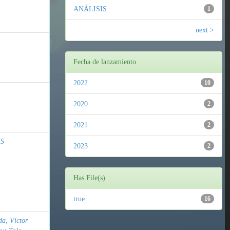
ANÁLISIS
1
next >
Fecha de lanzamiento
2022
10
2020
2
2021
2
ES
2023
2
Has File(s)
true
16
a, Víctor