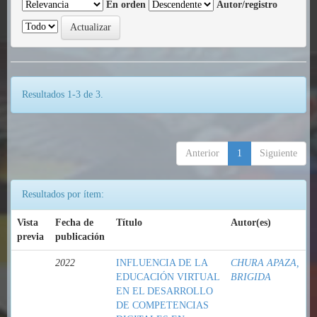
En orden
Autor/registro
Resultados 1-3 de 3.
Anterior
1
Siguiente
Resultados por ítem:
Vista
Fecha de
Título
Autor(es)
previa
publicación
2022
INFLUENCIA DE LA
CHURA APAZA,
EDUCACIÓN VIRTUAL
BRIGIDA
EN EL DESARROLLO
DE COMPETENCIAS