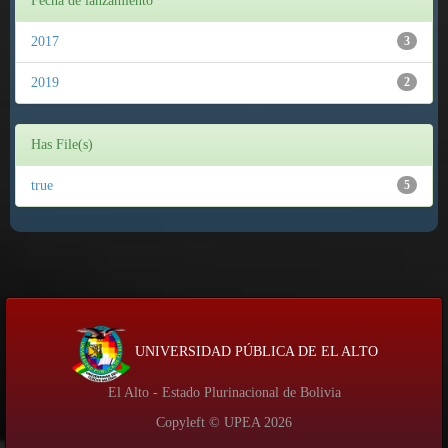
Fecha de lanzamiento
2017
3
2019
2
Has File(s)
true
5
UNIVERSIDAD PÚBLICA DE EL ALTO
El Alto - Estado Plurinacional de Bolivia
Copyleft © UPEA
2026