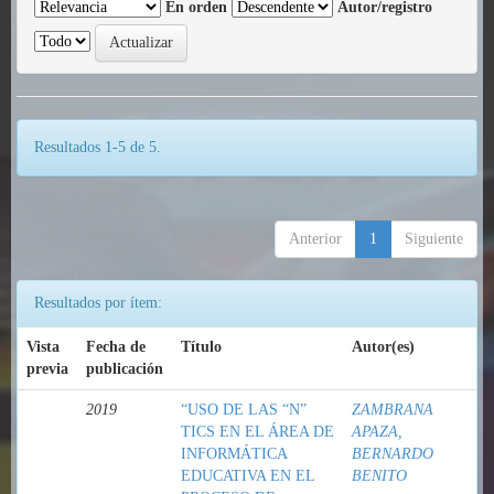
En orden
Autor/registro
Resultados 1-5 de 5.
Anterior
1
Siguiente
Resultados por ítem:
Vista
Fecha de
Título
Autor(es)
previa
publicación
2019
“USO DE LAS “N”
ZAMBRANA
TICS EN EL ÁREA DE
APAZA,
INFORMÁTICA
BERNARDO
EDUCATIVA EN EL
BENITO