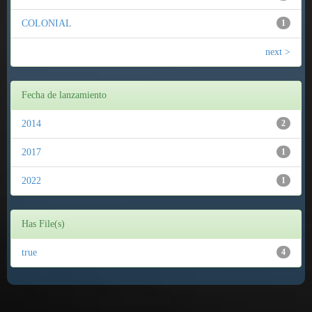
COLONIAL
1
next >
Fecha de lanzamiento
2014
2
2017
1
2022
1
Has File(s)
true
4