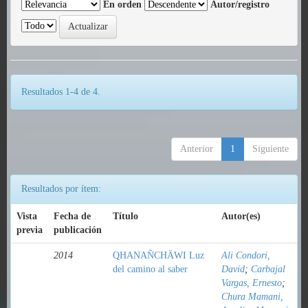
En orden
Autor/registro
Resultados 1-4 de 4.
Anterior
1
Siguiente
Resultados por ítem:
Vista
Fecha de
Título
Autor(es)
previa
publicación
2014
QHANAÑCHÄWI Luz
Ali Condori,
del camino al saber
David
;
Carbajal
Vargas, Ernesto
;
Chura Mamani,