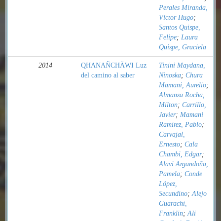
Perales Miranda,
Víctor Hugo
;
Santos Quispe,
Felipe
;
Laura
Quispe, Graciela
2014
QHANAÑCHÄWI Luz
Tinini Maydana,
del camino al saber
Ninoska
;
Chura
Mamani, Aurelio
;
Almanza Rocha,
Milton
;
Carrillo,
Javier
;
Mamani
Ramirez, Pablo
;
Carvajal,
Ernesto
;
Cala
Chambi, Edgar
;
Alavi Argandoña,
Pamela
;
Conde
López,
Secundino
;
Alejo
Guarachi,
Franklin
;
Ali