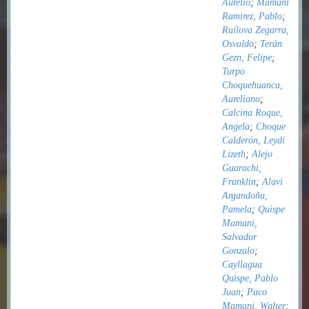
Aurelio
;
Mamani
Ramirez, Pablo
;
Ruilova Zegarra,
Osvaldo
;
Terán
Gezn, Felipe
;
Turpo
Choquehuanca,
Aureliano
;
Calcina Roque,
Angela
;
Choque
Calderón, Leydi
Lizeth
;
Alejo
Guarachi,
Franklin
;
Alavi
Argandoña,
Pamela
;
Quispe
Mamani,
Salvador
Gonzalo
;
Cayllagua
Quispe, Pablo
Juan
;
Paco
Mamani, Walter
;