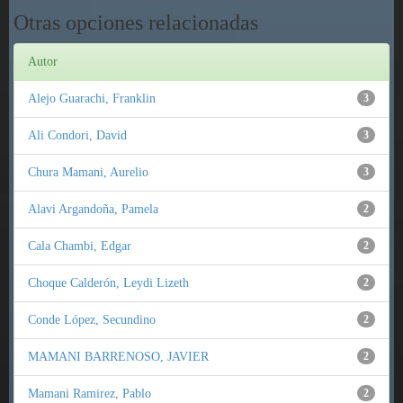
Otras opciones relacionadas
Autor
Alejo Guarachi, Franklin
3
Ali Condori, David
3
Chura Mamani, Aurelio
3
Alavi Argandoña, Pamela
2
Cala Chambi, Edgar
2
Choque Calderón, Leydi Lizeth
2
Conde López, Secundino
2
MAMANI BARRENOSO, JAVIER
2
Mamani Ramirez, Pablo
2