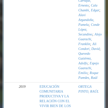
Carvajal,
Ernesto
;
Cala
Chambi, Edgar
;
Alavi
Argandoña,
Pamela
;
Conde
López,
Secundino
;
Alejo
Guarachi,
Franklin
;
Ali
Condori, David
;
Quevedo
Gutiérrez,
Adolfo
;
Espejo
Guarachi,
Emilio
;
Roque
Paredes, Raúl
2019
EDUCACIÓN
ORTEGA
COMUNITARIA
PINTO, RAÚL
PRODUCTIVA Y LA
RELACIÓN CON EL
VIVIR BIEN DE LOS