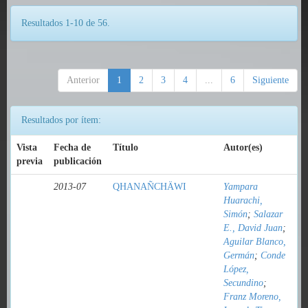
Resultados 1-10 de 56.
Anterior
1
2
3
4
...
6
Siguiente
Resultados por ítem:
Vista
Fecha de
Título
Autor(es)
previa
publicación
2013-07
QHANAÑCHÄWI
Yampara
Huarachi,
Simón
;
Salazar
E., David Juan
;
Aguilar Blanco,
Germán
;
Conde
López,
Secundino
;
Franz Moreno,