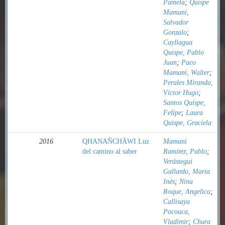
Pamela
;
Quispe
Mamani,
Salvador
Gonzalo
;
Cayllagua
Quispe, Pablo
Juan
;
Paco
Mamani, Walter
;
Perales Miranda,
Víctor Hugo
;
Santos Quispe,
Felipe
;
Laura
Quispe, Graciela
2016
QHANAÑCHÄWI Luz
Mamani
del camino al saber
Ramírez, Pablo
;
Verástegui
Gallardo, María
Inés
;
Nina
Roque, Angelica
;
Callisaya
Pocoaca,
Vladimir
;
Chura