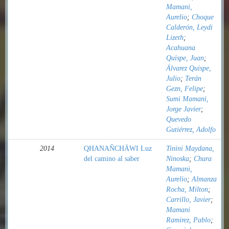
Mamani,
Aurelio
;
Choque
Calderón, Leydi
Lizeth
;
Acahuana
Quispe, Juan
;
Álvarez Quispe,
Julio
;
Terán
Gezn, Felipe
;
Sumi Mamani,
Jorge Javier
;
Quevedo
Gutiérrez, Adolfo
2014
QHANAÑCHÄWI Luz
Tinini Maydana,
del camino al saber
Ninoska
;
Chura
Mamani,
Aurelio
;
Almanza
Rocha, Milton
;
Carrillo, Javier
;
Mamani
Ramirez, Pablo
;