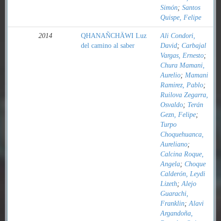
Simón
;
Santos
Quispe, Felipe
2014
QHANAÑCHÄWI Luz
Ali Condori,
del camino al saber
David
;
Carbajal
Vargas, Ernesto
;
Chura Mamani,
Aurelio
;
Mamani
Ramirez, Pablo
;
Ruilova Zegarra,
Osvaldo
;
Terán
Gezn, Felipe
;
Turpo
Choquehuanca,
Aureliano
;
Calcina Roque,
Angela
;
Choque
Calderón, Leydi
Lizeth
;
Alejo
Guarachi,
Franklin
;
Alavi
Argandoña,