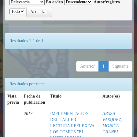
En orden
Autor/registro
Resultados 1-1 de 1.
Anterior
1
Siguiente
Resultados por ítem:
Vista
Fecha de
Título
Autor(es)
previa
publicación
2017
IMPLEMENTACIÓN
APAZA
DEL TALLER:
VASQUEZ,
LECTURA REFLEXIVA
MONICA
LOS COMICS "EL
CHANEL