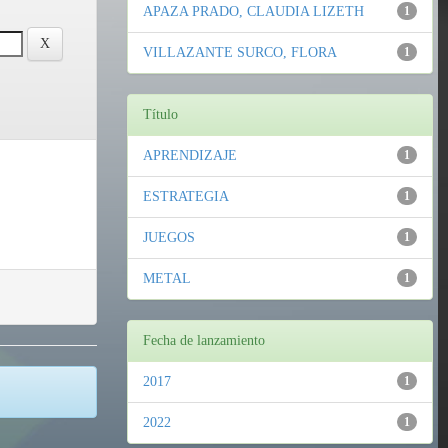
APAZA PRADO, CLAUDIA LIZETH
1
VILLAZANTE SURCO, FLORA
1
Título
APRENDIZAJE
1
ESTRATEGIA
1
JUEGOS
1
METAL
1
Fecha de lanzamiento
2017
1
2022
1