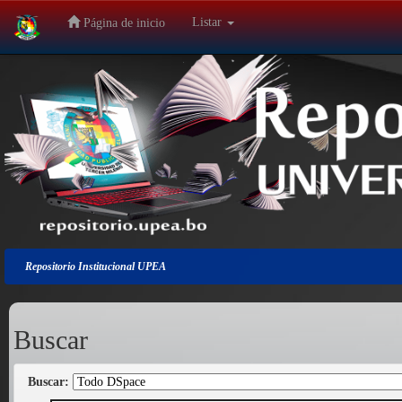
Listar
Página de inicio
Salir
de
la
navegación
Repositorio Institucional UPEA
Buscar
Buscar: