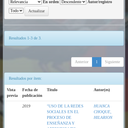
En orden
Autor/registro
Resultados 1-3 de 3.
Anterior
1
Siguiente
Resultados por ítem:
Vista
Fecha de
Título
Autor(es)
previa
publicación
2019
“USO DE LA REDES
HUANCA
SOCIALES EN EL
CHOQUE,
PROCESO DE
HILARION
ENSEÑANZA Y