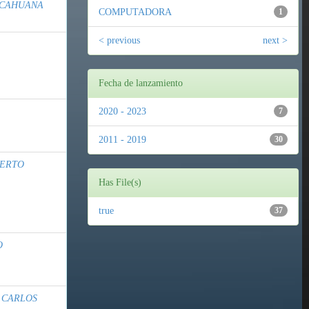
ECAHUANA
COMPUTADORA
1
< previous
next >
Fecha de lanzamiento
2020 - 2023
7
2011 - 2019
30
BERTO
Has File(s)
true
37
O
 CARLOS