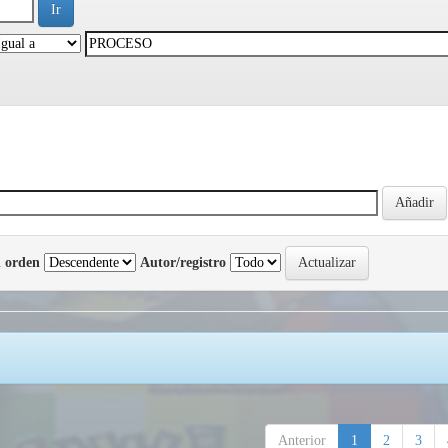
 orden
Autor/registro
Anterior
1
2
3