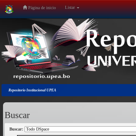
Listar
Página de inicio
Salir
de
la
navegación
Repositorio Institucional UPEA
Buscar
Buscar: