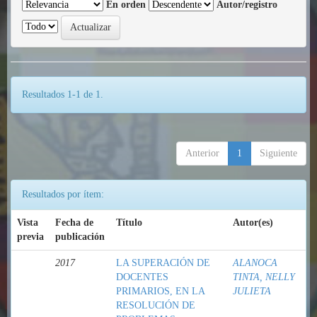
En orden
Autor/registro
Resultados 1-1 de 1.
Anterior
1
Siguiente
Resultados por ítem:
Vista
Fecha de
Título
Autor(es)
previa
publicación
2017
LA SUPERACIÓN DE
ALANOCA
DOCENTES
TINTA, NELLY
PRIMARIOS, EN LA
JULIETA
RESOLUCIÓN DE