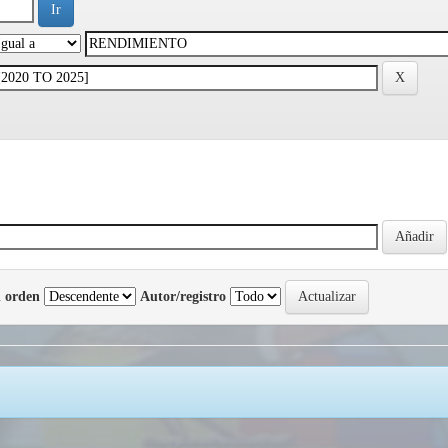
 orden
Autor/registro