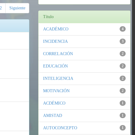
2
Siguiente
Título
ACADÉMICO
4
INCIDENCIA
3
CORRELACIÓN
2
EDUCACIÓN
2
INTELIGENCIA
2
MOTIVACIÓN
2
ACDÉMICO
1
AMISTAD
1
AUTOCONCEPTO
1