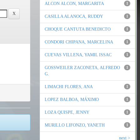
ALCON ALCON, MARGARITA
1
CASILLA ALANOCA, RUDDY
1
CHOQUE CANTUTA BENEDICTO
1
CONDORI CHIPANA, MARCELINA
1
CUEVAS VILLENA, YAMIL ISSAC
1
GOSSWEILER ZACONETA, ALFREDO
1
G.
LIMACHI FLORES, ANA
1
LOPEZ BALBOA, MÁXIMO
1
LOZA QUISPE, JENNY
1
MURILLO LIFONZO, YANETH
1
next >