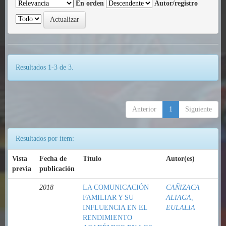
En orden
Autor/registro
Resultados 1-3 de 3.
Anterior
1
Siguiente
Resultados por ítem:
Vista
Fecha de
Título
Autor(es)
previa
publicación
2018
LA COMUNICACIÓN
CAÑIZACA
FAMILIAR Y SU
ALIAGA,
INFLUENCIA EN EL
EULALIA
RENDIMIENTO